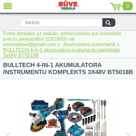
0
AIZVĒRT
LV
EN
RU
Meklēt:
Pirms dodaties uz veikalu, pārliecinieties par konkrētās
Jaunumi (230)
preces pieejamību! 22329900 vai
veikalsbuve@gmail.com
Akumulatora instrumenti
Akumulatora instrumenti (205)
BULLTECH 4-in-1 akumulatora instrumentu komplekts
3x48V BT5018B
Akumulatoru lādētāji un piederumi
BULLTECH 4-IN-1 AKUMULATORA
(116)
INSTRUMENTU KOMPLEKTS 3X48V BT5018B
Auto ķīmija un piederumi kopšanai
(22)
Auto piederumi (7)
Celtniecības tehnika (51)
Elektroinstrumenti (69)
Rokas elektroinstrumenti (2)