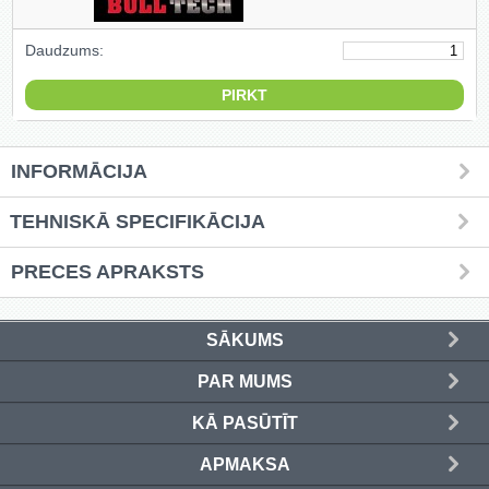
Griešanas diski un zāģa asmeņi
Daudzums:
(50)
Hidrauliskās preses (20)
Hidrauliskie instrumenti (40)
INFORMĀCIJA
Instrumentu komplekti (554)
TEHNISKĀ SPECIFIKĀCIJA
Instrumentu rezerves daļas (37)
PRECES APRAKSTS
Kompresori (157)
SĀKUMS
Krāsošanas instrumenti (133)
PAR MUMS
Laivu dzinēji (12)
KĀ PASŪTĪT
LED produkti (73)
APMAKSA