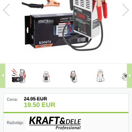
Darbagaldi (47)
Darbarīki (91)
Darbarīki (1)
Darba apģērbi ()
Darbarīki ar benzīna motoru (68)
Dārza un meža tehnika (399)
Domkrati un auto piederumi (226)
24.95
EUR
Cena:
Dimanta griešanas un slīpēšanas
19.50
EUR
diski (204)
Elektromotori (2)
Ražotājs:
Gāzes degļi un piederumi (27)