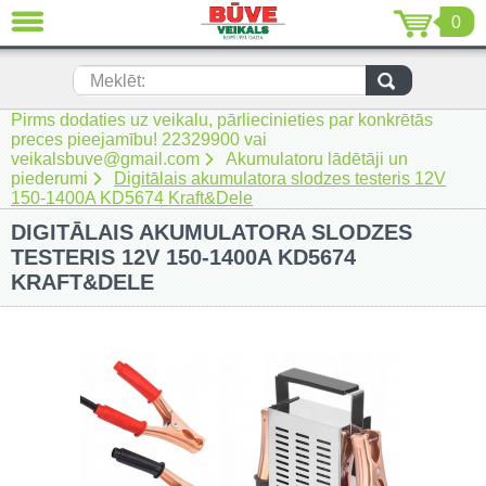
0
AIZVĒRT
LV
EN
RU
Meklēt:
Pirms dodaties uz veikalu, pārliecinieties par konkrētās
Jaunumi (230)
preces pieejamību! 22329900 vai
veikalsbuve@gmail.com
Akumulatoru lādētāji un
Akumulatora instrumenti (206)
piederumi
Digitālais akumulatora slodzes testeris 12V
150-1400A KD5674 Kraft&Dele
Akumulatoru lādētāji un piederumi
DIGITĀLAIS AKUMULATORA SLODZES
(116)
TESTERIS 12V 150-1400A KD5674
Auto ķīmija un piederumi kopšanai
KRAFT&DELE
(22)
Auto piederumi (7)
Celtniecības tehnika (51)
Elektroinstrumenti (69)
Rokas elektroinstrumenti (2)