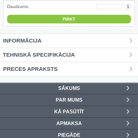
Daudzums:
Griešanas diski un zāģa asmeņi
(50)
Hidrauliskās preses (20)
INFORMĀCIJA
Hidrauliskie instrumenti (40)
TEHNISKĀ SPECIFIKĀCIJA
Instrumentu komplekti (554)
PRECES APRAKSTS
Instrumentu rezerves daļas (37)
Kompresori (157)
SĀKUMS
Krāsošanas instrumenti (133)
PAR MUMS
KĀ PASŪTĪT
Laivu dzinēji (12)
APMAKSA
LED produkti (73)
PIEGĀDE