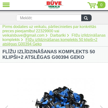
0
AIZVĒRT
LV
EN
RU
Meklēt:
Pirms dodaties uz veikalu, pārliecinieties par konkrētās
Jaunumi (230)
preces pieejamību! 22329900 vai
veikalsbuve@gmail.com
Darbarīki
Flīžu izlīdzināšanas
Akumulatora instrumenti (205)
komplekts
Flīžu izlīdzināšanas komplekts 50 klipši+2
atslēgas G00394 Geko
Akumulatoru lādētāji un piederumi
FLĪŽU IZLĪDZINĀŠANAS KOMPLEKTS 50
(116)
KLIPŠI+2 ATSLĒGAS G00394 GEKO
Auto ķīmija un piederumi kopšanai
(22)
Auto piederumi (7)
Celtniecības tehnika (51)
Elektroinstrumenti (69)
Rokas elektroinstrumenti (2)