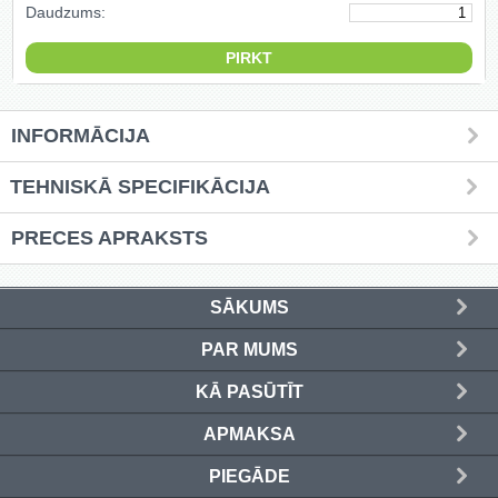
Daudzums:
Griešanas diski un zāģa asmeņi
(50)
Hidrauliskās preses (20)
INFORMĀCIJA
Hidrauliskie instrumenti (40)
TEHNISKĀ SPECIFIKĀCIJA
Instrumentu komplekti (554)
PRECES APRAKSTS
Instrumentu rezerves daļas (37)
Kompresori (157)
SĀKUMS
PAR MUMS
Krāsošanas instrumenti (133)
KĀ PASŪTĪT
Laivu dzinēji (12)
APMAKSA
LED produkti (73)
PIEGĀDE