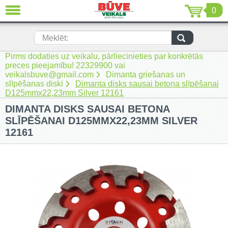
0
AIZVĒRT
LV
EN
RU
Meklēt:
Pirms dodaties uz veikalu, pārliecinieties par konkrētās
Jaunumi (230)
preces pieejamību! 22329900 vai
veikalsbuve@gmail.com
Dimanta griešanas un
Akumulatora instrumenti (205)
slīpēšanas diski
Dimanta disks sausai betona slīpēšanai
D125mmx22,23mm Silver 12161
Akumulatoru lādētāji un piederumi
DIMANTA DISKS SAUSAI BETONA
(116)
SLĪPĒŠANAI D125MMX22,23MM SILVER
Auto ķīmija un piederumi kopšanai
12161
(22)
Auto piederumi (7)
Celtniecības tehnika (51)
Elektroinstrumenti (69)
Rokas elektroinstrumenti (2)