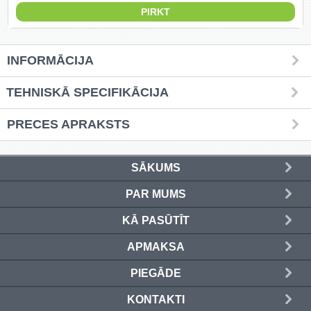
Griešanas diski un zāģa asmeņi
(50)
INFORMĀCIJA
Hidrauliskās preses (20)
TEHNISKĀ SPECIFIKĀCIJA
Hidrauliskie instrumenti (40)
PRECES APRAKSTS
Instrumentu komplekti (554)
Instrumentu rezerves daļas (37)
SĀKUMS
Kompresori (157)
PAR MUMS
KĀ PASŪTĪT
Krāsošanas instrumenti (133)
APMAKSA
Laivu dzinēji (12)
PIEGĀDE
LED produkti (73)
KONTAKTI