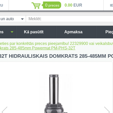
0
0.00
EUR
RU
preces
I
 un auto
Meklēt:
ms
Kā pasūtīt
Apmaksa
Pie
inieties par konkrētās preces pieejamību! 22329900 vai veikal
omkrats 285-485mm Powermat PM-PHS-32T
32T HIDRAULISKAIS DOMKRATS 285-485MM 