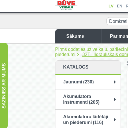
LV
EN
Domkrati
piederumi
Sākums
Par mu
Pirms dodaties uz veikalu, pārliec
piederumi
32T Hidrauliskais d
KATALOGS
Jaunumi (230)
Akumulatora
instrumenti (205)
Akumulatoru lādētāji
un piederumi (116)