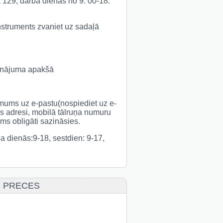
ā 129, darba dienās no 9. 00-18.
 instruments zvaniet uz sadaļā
udinājuma apakšā
t mums uz e-pastu(nospiediet uz e-
s adresi, mobilā tālruņa numuru
s obligāti sazināsies.
rba dienās:9-18, sestdien: 9-17,
S PRECES