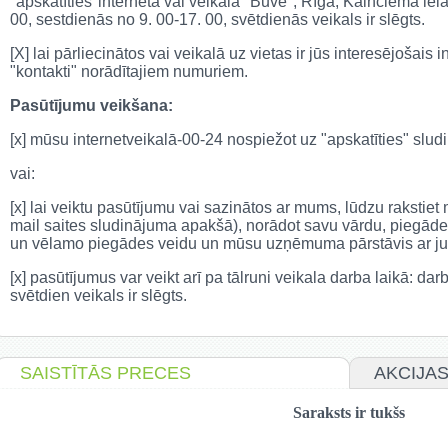
"apskatīties"internetā vai veikalā "Būve", Rīgā, Kalnciema iel
00, sestdienās no 9. 00-17. 00, svētdienās veikals ir slēgts.
[X] lai pārliecinātos vai veikalā uz vietas ir jūs interesējošais
"kontakti" norādītajiem numuriem.
Pasūtījumu veikšana:
[x] mūsu internetveikalā-00-24 nospiežot uz "apskatīties" sl
vai:
[x] lai veiktu pasūtījumu vai sazinātos ar mums, lūdzu rakstie
mail saites sludinājuma apakšā), norādot savu vārdu, piegāde
un vēlamo piegādes veidu un mūsu uzņēmuma pārstāvis ar jum
[x] pasūtījumus var veikt arī pa tālruni veikala darba laikā: da
svētdien veikals ir slēgts.
SAISTĪTĀS PRECES
AKCIJA
Saraksts ir tukšs