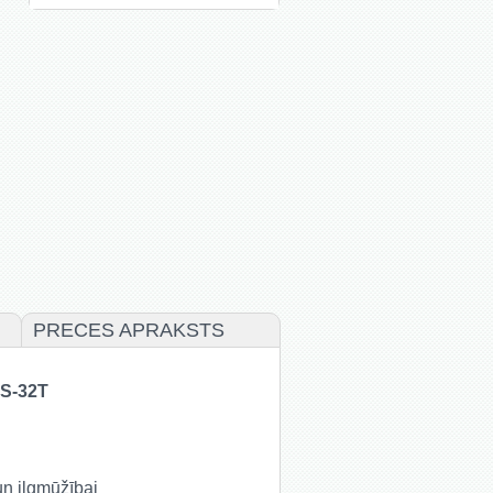
PRECES APRAKSTS
HS-32T
 un ilgmūžībai