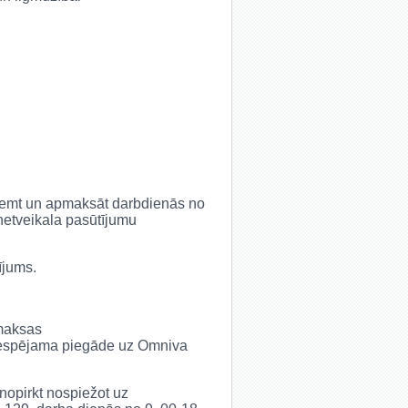
saņemt un apmaksāt darbdienās no
rnetveikala pasūtījumu
ījums.
 maksas
ir iespējama piegāde uz Omniva
 nopirkt nospiežot uz