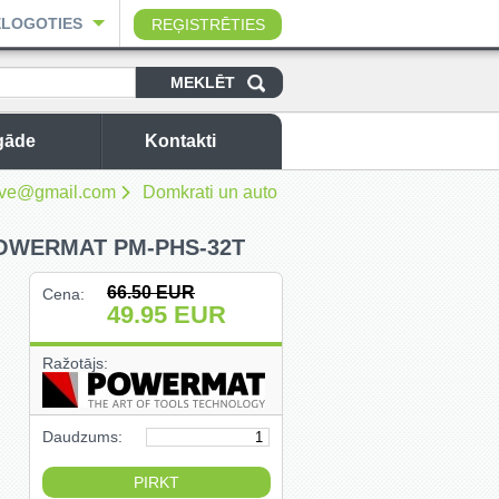
ELOGOTIES
REĢISTRĒTIES
gāde
Kontakti
sbuve@gmail.com
Domkrati un auto
POWERMAT PM-PHS-32T
66.50
EUR
Cena:
49.95
EUR
Ražotājs:
Daudzums: