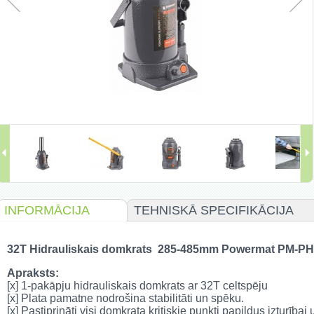
INFORMĀCIJA
TEHNISKĀ SPECIFIKĀCIJA
32T Hidrauliskais domkrats 285-485mm Powermat PM-P
Apraksts:
[x] 1-pakāpju hidrauliskais domkrats ar 32T celtspēju
[x] Plata pamatne nodrošina stabilitāti un spēku.
[x] Pastiprināti visi domkrata kritiskie punkti papildus izturībai