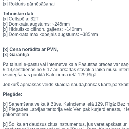
[x] Rokturis pārnēsāšanai
Tehniskie dati:
[x] Celtspēja: 32T
[x] Domkrata augstums: ~245mm
[x] Hidrulisko cilindru gājiens: ~140mm
[x] Domkrata max kopējais augstums: ~385mm
[x] Cena norādīta ar PVN,
[x] Garantija
Pa tālruni,e-pastu vai internetveikalā Pasūtītās preces var 
9-18,sestdienās no 9-17 arī ārkartas stavokļa laikā mūsu inte
izsniegšanas punktā Kalnciema ielā 129,Rīgā.
Jebkurš apmaksas veids-skaidra nauda,bankas karte,pārskait
Piegāde:
[x] Saņemšana veikalā Būve, Kalnciema ielā 129, Rīgā: Bez
[x] Piegādes Latvijas teritorijā veic Venipak kurjerdienests, 
pakomātiem
[x] Šo, kā arī daudzus citus instrumentus, jūs varat apskatīt un