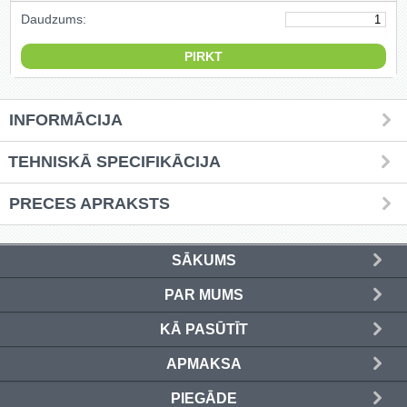
Daudzums:
Griešanas diski un zāģa asmeņi
(50)
Hidrauliskās preses (20)
INFORMĀCIJA
Hidrauliskie instrumenti (40)
TEHNISKĀ SPECIFIKĀCIJA
Instrumentu komplekti (554)
PRECES APRAKSTS
Instrumentu rezerves daļas (37)
Kompresori (157)
SĀKUMS
Krāsošanas instrumenti (133)
PAR MUMS
KĀ PASŪTĪT
Laivu dzinēji (12)
APMAKSA
LED produkti (73)
PIEGĀDE