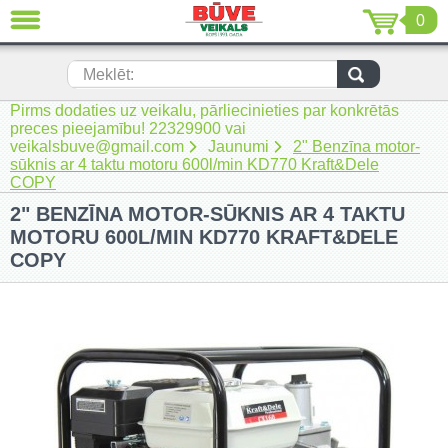
0
AIZVĒRT
LV
EN
RU
Meklēt:
Pirms dodaties uz veikalu, pārliecinieties par konkrētās
Jaunumi (230)
preces pieejamību! 22329900 vai
veikalsbuve@gmail.com
Jaunumi
2" Benzīna motor-
Akumulatora instrumenti (205)
sūknis ar 4 taktu motoru 600l/min KD770 Kraft&Dele
COPY
Akumulatoru lādētāji un piederumi
2" BENZĪNA MOTOR-SŪKNIS AR 4 TAKTU
(116)
MOTORU 600L/MIN KD770 KRAFT&DELE
Auto ķīmija un piederumi kopšanai
COPY
(22)
Auto piederumi (7)
Celtniecības tehnika (51)
Elektroinstrumenti (69)
Rokas elektroinstrumenti (2)