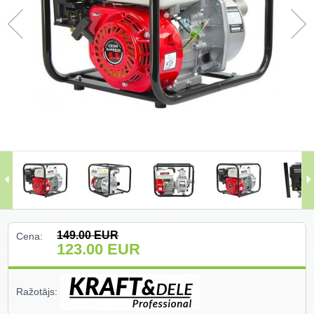
Darbagaldi (47)
Darbarīki (91)
Darbarīki (1)
Darba apģērbi ()
Darbarīki ar benzīna motoru (68)
Dārza un meža tehnika (399)
Domkrati un auto piederumi (226)
149.00
EUR
Cena:
Dimanta griešanas un slīpēšanas
123.00
EUR
diski (204)
Elektromotori (2)
Ražotājs:
Gāzes degļi un piederumi (27)