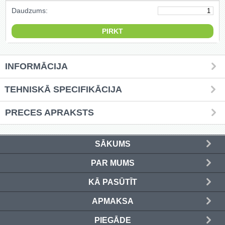
Daudzums:
Griešanas diski un zāģa asmeņi
(50)
Hidrauliskās preses (20)
INFORMĀCIJA
Hidrauliskie instrumenti (40)
TEHNISKĀ SPECIFIKĀCIJA
Instrumentu komplekti (554)
PRECES APRAKSTS
Instrumentu rezerves daļas (37)
Kompresori (157)
SĀKUMS
Krāsošanas instrumenti (133)
PAR MUMS
KĀ PASŪTĪT
Laivu dzinēji (12)
APMAKSA
LED produkti (73)
PIEGĀDE