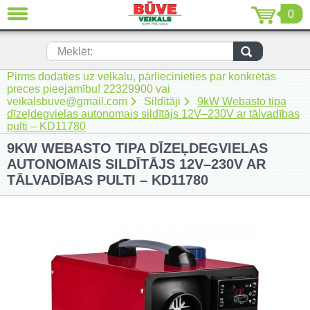
0
AIZVĒRT
LV
EN
RU
Meklēt:
Pirms dodaties uz veikalu, pārliecinieties par konkrētās
Jaunumi (230)
preces pieejamību! 22329900 vai
veikalsbuve@gmail.com
Sildītāji
9kW Webasto tipa
Akumulatora instrumenti (205)
dīzeļdegvielas autonomais sildītājs 12V–230V ar tālvadības
pulti – KD11780
Akumulatoru lādētāji un piederumi
9KW WEBASTO TIPA DĪZEĻDEGVIELAS
(116)
AUTONOMAIS SILDĪTĀJS 12V–230V AR
Auto ķīmija un piederumi kopšanai
TĀLVADĪBAS PULTI – KD11780
(22)
Auto piederumi (7)
Celtniecības tehnika (51)
Elektroinstrumenti (69)
Rokas elektroinstrumenti (2)