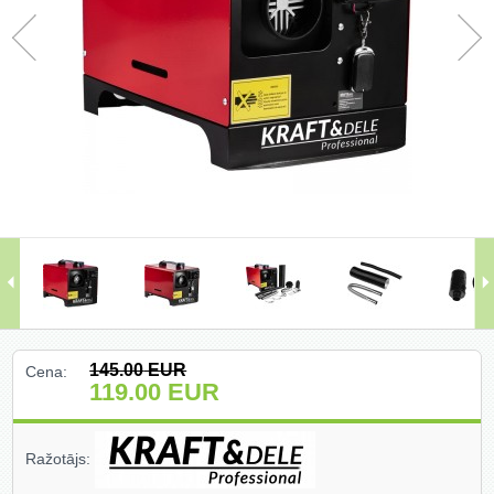
Darbagaldi (47)
Darbarīki (91)
Darbarīki (1)
Darba apģērbi ()
Darbarīki ar benzīna motoru (68)
Dārza un meža tehnika (399)
Domkrati un auto piederumi (226)
145.00
EUR
Cena:
Dimanta griešanas un slīpēšanas
119.00
EUR
diski (204)
Elektromotori (2)
Ražotājs:
Gāzes degļi un piederumi (27)