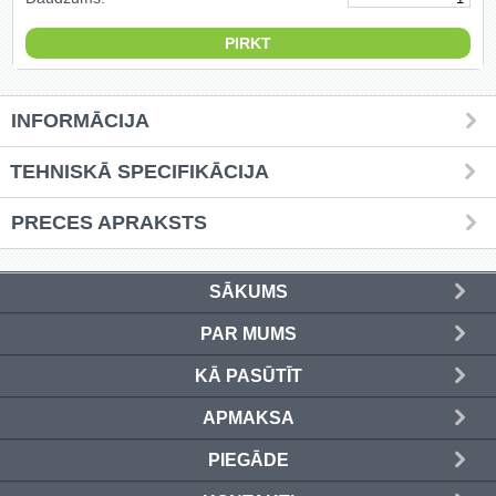
Griešanas diski un zāģa asmeņi
(50)
Hidrauliskās preses (20)
INFORMĀCIJA
Hidrauliskie instrumenti (40)
TEHNISKĀ SPECIFIKĀCIJA
Instrumentu komplekti (554)
PRECES APRAKSTS
Instrumentu rezerves daļas (37)
SĀKUMS
Kompresori (157)
PAR MUMS
Krāsošanas instrumenti (133)
KĀ PASŪTĪT
Laivu dzinēji (12)
APMAKSA
LED produkti (73)
PIEGĀDE