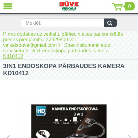
0
AIZVĒRT
LV
EN
RU
Meklēt:
Pirms dodaties uz veikalu, pārliecinieties par konkrētās
Jaunumi (230)
preces pieejamību! 22329900 vai
veikalsbuve@gmail.com
Specinstrumenti auto
Akumulatora instrumenti (205)
servisiem
3in1 endoskopa pārbaudes kamera
Kd10412
Akumulatoru lādētāji un piederumi
3IN1 ENDOSKOPA PĀRBAUDES KAMERA
(116)
KD10412
Auto ķīmija un piederumi kopšanai
(22)
Auto piederumi (7)
Celtniecības tehnika (51)
Elektroinstrumenti (69)
Rokas elektroinstrumenti (2)