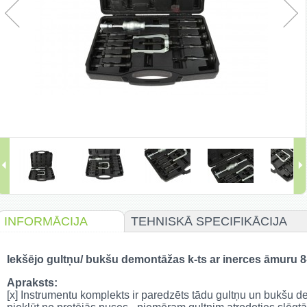
INFORMĀCIJA
TEHNISKĀ SPECIFIKĀCIJA
Iekšējo gultņu/ bukšu demontāžas k-ts ar inerces āmur
Apraksts:
[x] Instrumentu komplekts ir paredzēts tādu gultņu un bukšu 