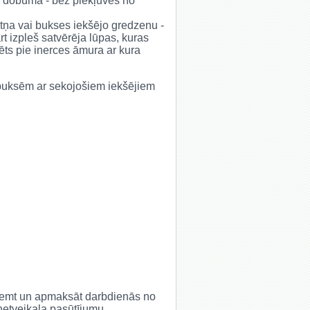
tā dobumā - bez piekļuves no
ultņa vai bukses iekšējo gredzenu -
t izpleš satvērēja lūpas, kuras
vēts pie inerces āmura ar kura
un buksēm ar sekojošiem iekšējiem
saņemt un apmaksāt darbdienās no
rnetveikala pasūtījumu