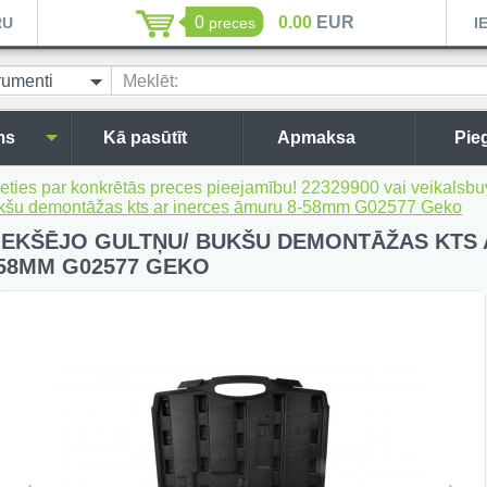
0
0.00
EUR
RU
preces
I
rumenti
Meklēt:
siem
ms
Kā pasūtīt
Apmaksa
Pie
inieties par konkrētās preces pieejamību! 22329900 vai veikal
bukšu demontāžas kts ar inerces āmuru 8-58mm G02577 Geko
IEKŠĒJO GULTŅU/ BUKŠU DEMONTĀŽAS KTS 
58MM G02577 GEKO