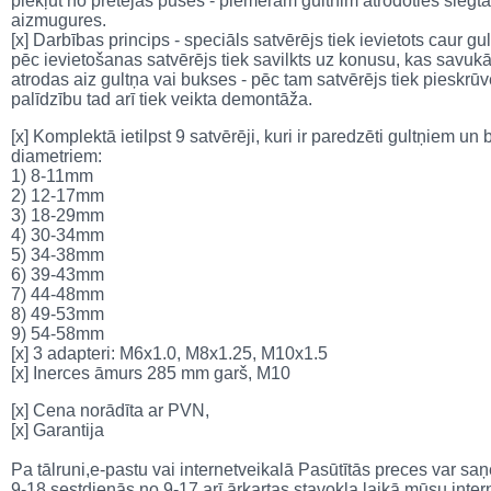
piekļūt no pretējās puses - piemēram gultnim atrodoties slēg
aizmugures.
[x] Darbības princips - speciāls satvērējs tiek ievietots caur g
pēc ievietošanas satvērējs tiek savilkts uz konusu, kas savukār
atrodas aiz gultņa vai bukses - pēc tam satvērējs tiek pieskrū
palīdzību tad arī tiek veikta demontāža.
[x] Komplektā ietilpst 9 satvērēji, kuri ir paredzēti gultņiem 
diametriem:
1) 8-11mm
2) 12-17mm
3) 18-29mm
4) 30-34mm
5) 34-38mm
6) 39-43mm
7) 44-48mm
8) 49-53mm
9) 54-58mm
[x] 3 adapteri: M6x1.0, M8x1.25, M10x1.5
[x] Inerces āmurs 285 mm garš, M10
[x] Cena norādīta ar PVN,
[x] Garantija
Pa tālruni,e-pastu vai internetveikalā Pasūtītās preces var 
9-18,sestdienās no 9-17 arī ārkartas stavokļa laikā mūsu inte