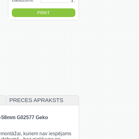
Daudzums:
PRECES APRAKSTS
u 8-58mm G02577 Geko
demontāžai, kuriem nav iespējams