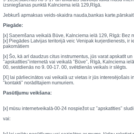
izsniegšanas punktā Kalnciema ielā 129,Rīgā.
Jebkurš apmaksas veids-skaidra nauda,bankas karte,pārskait
Piegāde:
[x] Saņemšana veikalā Būve, Kalnciema ielā 129, Rīgā: Bez
[x]
Piegādes Latvijas teritorijā veic Venipak kurjerdienests, 
pakomātiem
[x] Šo, kā arī daudzus citus instrumentus, jūs varat apskatīt un
"apskatīties"internetā vai veikalā "Būve", Rīgā, Kalnciema iel
00, sestdienās no 9. 00-17. 00, svētdienās veikals ir slēgts.
[X] lai pārliecinātos vai veikalā uz vietas ir jūs interesējošais
"kontakti" norādītajiem numuriem.
Pasūtījumu veikšana:
[x] mūsu internetveikalā-00-24 nospiežot uz "apskatīties" sl
vai: