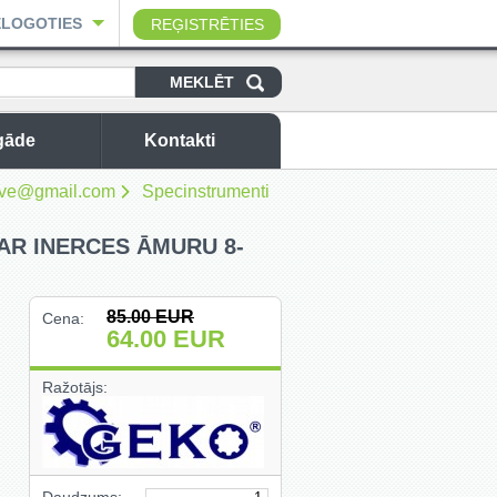
ELOGOTIES
REĢISTRĒTIES
gāde
Kontakti
sbuve@gmail.com
Specinstrumenti
AR INERCES ĀMURU 8-
85.00
EUR
Cena:
64.00
EUR
Ražotājs: