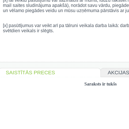
[x] lai veiktu pasūtījumu vai sazinātos ar mums, lūdzu rakstie
mail saites sludinājuma apakšā), norādot savu vārdu, piegāde
un vēlamo piegādes veidu un mūsu uzņēmuma pārstāvis ar jum
[x] pasūtījumus var veikt arī pa tālruni veikala darba laikā: da
svētdien veikals ir slēgts.
SAISTĪTĀS PRECES
AKCIJA
Saraksts ir tukšs