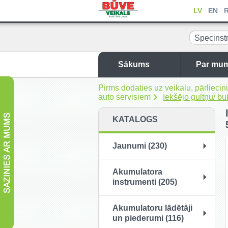
LV
EN
Specinst
auto servi
Sākums
Par mu
Pirms dodaties uz veikalu, pārliec
auto servisiem
Iekšējo gultņu/ 
KATALOGS
Jaunumi (230)
Akumulatora
instrumenti (205)
Akumulatoru lādētāji
un piederumi (116)