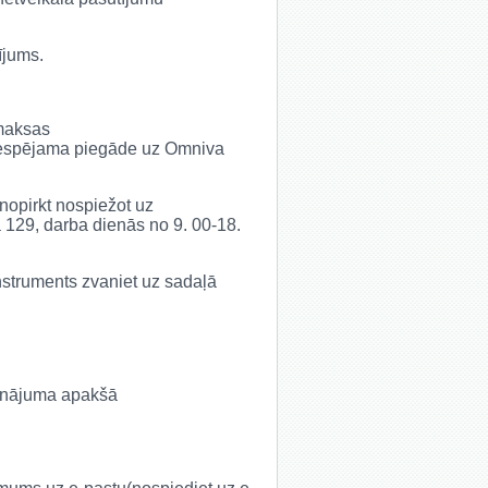
ījums.
 maksas
ir iespējama piegāde uz Omniva
 nopirkt nospiežot uz
ā 129, darba dienās no 9. 00-18.
 instruments zvaniet uz sadaļā
udinājuma apakšā