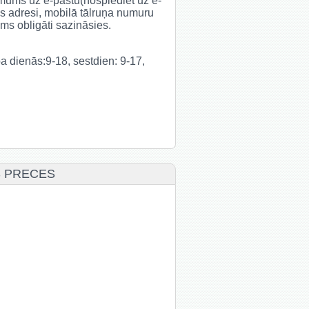
t mums uz e-pastu(nospiediet uz e-
s adresi, mobilā tālruņa numuru
s obligāti sazināsies.
rba dienās:9-18, sestdien: 9-17,
S PRECES