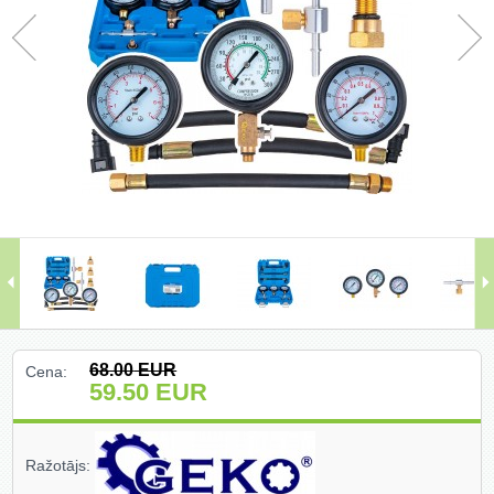
Darbagaldi (47)
Darbarīki (91)
Darbarīki (1)
Darba apģērbi ()
Darbarīki ar benzīna motoru (68)
Dārza un meža tehnika (399)
Domkrati un auto piederumi (226)
68.00
EUR
Cena:
Dimanta griešanas un slīpēšanas
59.50
EUR
diski (204)
Elektromotori (2)
Ražotājs:
Gāzes degļi un piederumi (27)