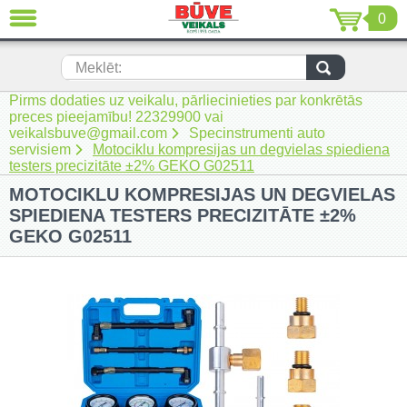
0
AIZVĒRT
LV
EN
RU
Meklēt:
Pirms dodaties uz veikalu, pārliecinieties par konkrētās
Jaunumi (230)
preces pieejamību! 22329900 vai
veikalsbuve@gmail.com
Specinstrumenti auto
Akumulatora instrumenti (205)
servisiem
Motociklu kompresijas un degvielas spiediena
testers precizitāte ±2% GEKO G02511
Akumulatoru lādētāji un piederumi
MOTOCIKLU KOMPRESIJAS UN DEGVIELAS
(116)
SPIEDIENA TESTERS PRECIZITĀTE ±2%
Auto ķīmija un piederumi kopšanai
GEKO G02511
(22)
Auto piederumi (7)
Celtniecības tehnika (51)
Elektroinstrumenti (69)
Rokas elektroinstrumenti (2)