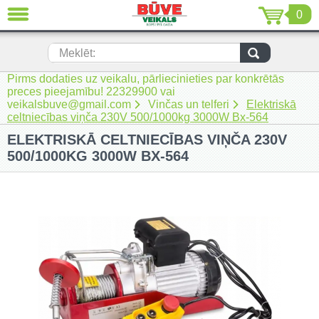
0
AIZVĒRT
LV
EN
RU
Meklēt:
Pirms dodaties uz veikalu, pārliecinieties par konkrētās
Jaunumi (230)
preces pieejamību! 22329900 vai
veikalsbuve@gmail.com
Vinčas un telferi
Elektriskā
Akumulatora instrumenti (205)
celtniecības viņča 230V 500/1000kg 3000W Bx-564
ELEKTRISKĀ CELTNIECĪBAS VIŅČA 230V
Akumulatoru lādētāji un piederumi
(116)
500/1000KG 3000W BX-564
Auto ķīmija un piederumi kopšanai
(22)
Auto piederumi (7)
Celtniecības tehnika (51)
Elektroinstrumenti (69)
Rokas elektroinstrumenti (2)