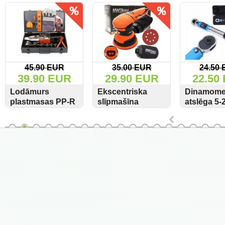
45.90 EUR
35.00 EUR
24.50
39.90 EUR
29.90 EUR
22.50
Lodāmurs
Ekscentriska
Dinamomet
plastmasas PP-R
slīpmašīna
atslēga 5
caurulēm 2900W
1200W KD1695
1/4" KD10
SKATĪT
PIRKT
SKATĪT
PIRKT
SKATĪT
KD3072
Kraft&Dele
Kraft&Del