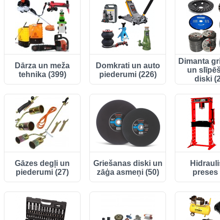
Dimanta gr
Dārza un meža
Domkrati un auto
un slīpē
tehnika (399)
piederumi (226)
diski (
Gāzes degļi un
Griešanas diski un
Hidraul
piederumi (27)
zāģa asmeņi (50)
preses 