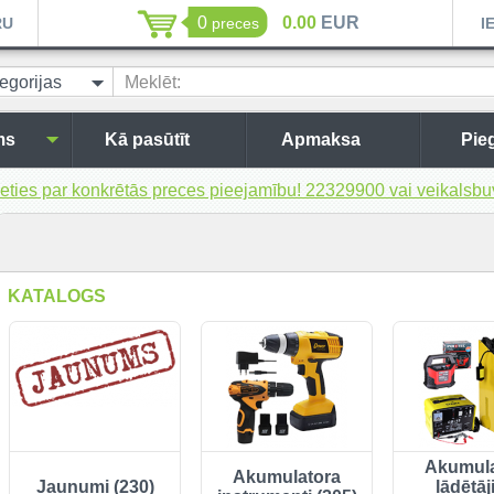
0
0.00
EUR
RU
preces
I
egorijas
Meklēt:
ms
Kā pasūtīt
Apmaksa
Pie
inieties par konkrētās preces pieejamību! 22329900 vai veikal
KATALOGS
Akumula
Akumulatora
Jaunumi (230)
lādētāj