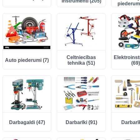
instrumenti (205)
piederumi
Celtniecības
Elektroins
Auto piederumi (7)
tehnika (51)
(69)
Darbagaldi (47)
Darbarīki (91)
Darbarīk