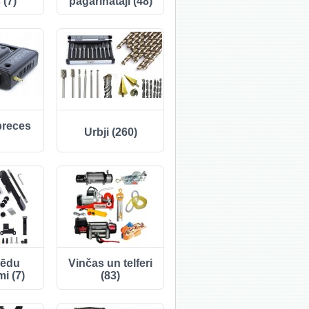
 (7)
pagarinātāji (48)
preces
Urbji (260)
pēdu
Vinčas un telferi
i (7)
(83)