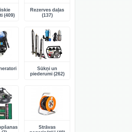
iskie
Rezerves daļas
i (409)
(137)
neratori
Sūkņi un
piederumi (262)
opšanas
Strāvas