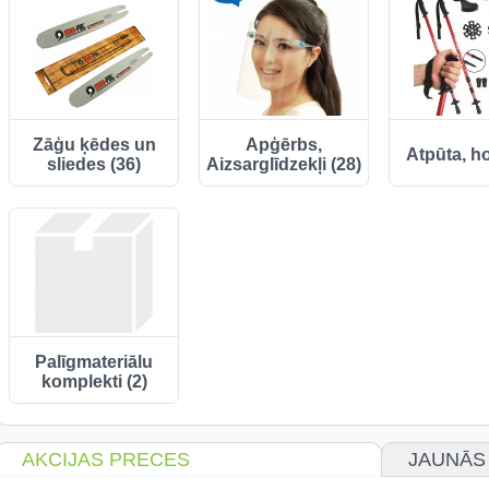
Zāģu ķēdes un
Apģērbs,
Atpūta, hob
sliedes (36)
Aizsarglīdzekļi (28)
Palīgmateriālu
komplekti (2)
AKCIJAS PRECES
JAUNĀS