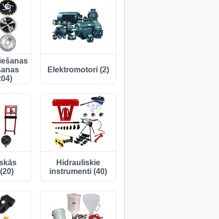
iešanas
šanas
Elektromotori (2)
204)
iskās
Hidrauliskie
(20)
instrumenti (40)