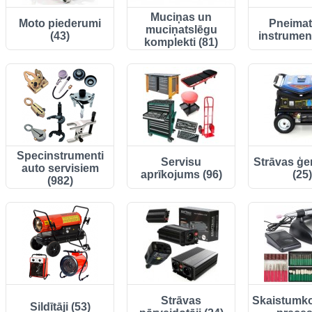
Muciņas un
Moto piederumi
Pneimat
muciņatslēgu
(43)
instrument
komplekti (81)
Specinstrumenti
Servisu
Strāvas ģe
auto servisiem
aprīkojums (96)
(25)
(982)
Strāvas
Skaistumk
Sildītāji (53)