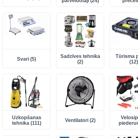
pārveidotāji (24)
preces
Sadzīves tehnika
Tūrisma 
Svari (5)
(2)
(12)
Uzkopšanas
Velosi
Ventilatori (2)
tehnika (111)
piederum