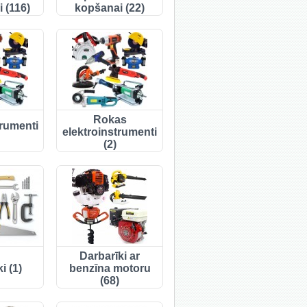
 (116)
kopšanai (22)
Rokas
trumenti
elektroinstrumenti
(2)
Darbarīki ar
i (1)
benzīna motoru
(68)