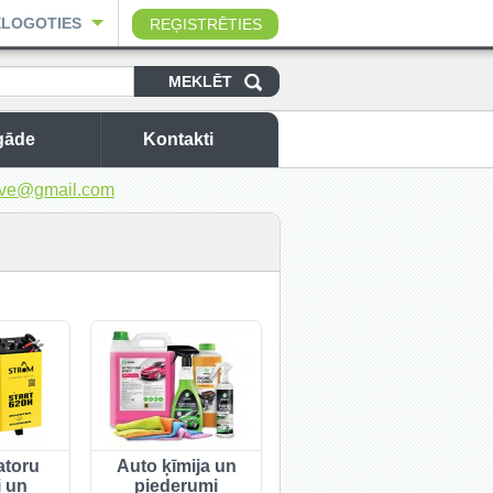
ELOGOTIES
REĢISTRĒTIES
gāde
Kontakti
sbuve@gmail.com
toru
Auto ķīmija un
i un
piederumi