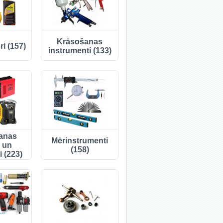
Krāsošanas
i (157)
instrumenti (133)
anas
Mērinstrumenti
i un
(158)
 (223)