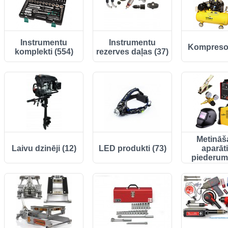
Instrumentu
Instrumentu
Kompresor
komplekti (554)
rezerves daļas (37)
Metināš
Laivu dzinēji (12)
LED produkti (73)
aparāt
piederumi