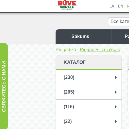
LV
EN
Все kат
Sākums
P
Piegāde
Piegādes izmaksas
KАТАЛОГ
(230)
(205)
(116)
(22)