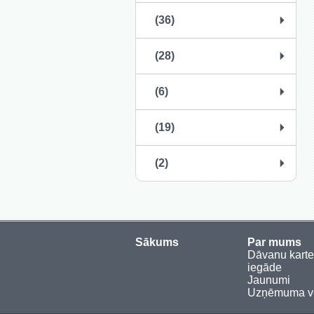
(36)
(28)
(6)
(19)
(2)
Sākums
Par mums
Dāvanu kart
iegāde
Jaunumi
Uzņēmuma vē