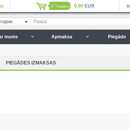
0
0.00
EUR
RU
Товары
B
егории
Поиск:
ar mums
Apmaksa
Piegāde
PIEGĀDES IZMAKSAS