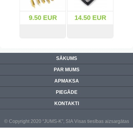
(47)
9.50 EUR
14.50 EUR
(91)
(1)
СМОТРЕТЬ
KУПИТЬ
СМОТРЕТЬ
KУПИТЬ
()
SĀKUMS
(68)
PAR MUMS
(399)
APMAKSA
(226)
PIEGĀDE
KONTAKTI
(204)
(2)
© Copyright 2020 “JUMS-K”, SIA Visas tiesības aizsargātas
(27)