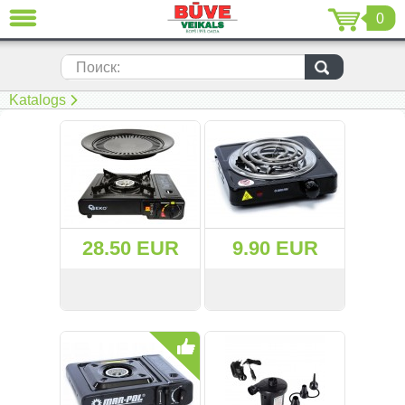
0
ЗАКРЫТЬ
LV
EN
RU
Поиск:
Katalogs
(230)
(205)
(116)
(22)
28.50 EUR
9.90 EUR
(7)
(51)
СМОТРЕТЬ
KУПИТЬ
СМОТРЕТЬ
KУПИТЬ
(69)
(2)