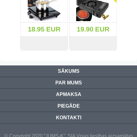
(223)
(158)
18.95 EUR
19.90 EUR
(43)
(81)
СМОТРЕТЬ
KУПИТЬ
СМОТРЕТЬ
KУПИТЬ
(409)
SĀKUMS
(137)
PAR MUMS
(982)
APMAKSA
(96)
PIEGĀDE
(25)
KONTAKTI
(262)
© Copyright 2020 “JUMS-K”, SIA Visas tiesības aizsargātas