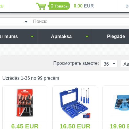
0
0.00
EUR
RU
Товары
B
Поиск:
ar mums
Apmaksa
Piegāde
Просмотреть вместе:
36
Aв
Uzrādās 1-36 no 99 precēm
6.45 EUR
16.50 EUR
19.90