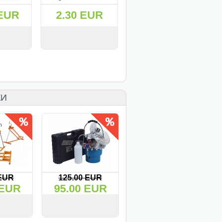
 EUR
2.30 EUR
KУПИТЬ
СМОТРЕТЬ
KУПИТЬ
КИ
 EUR
125.00 EUR
49.50 EUR
 EUR
95.00 EUR
39.90 EUR
2