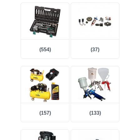
(7)
(83)
(36)
(554)
(37)
(28)
(6)
(19)
(2)
(157)
(133)
Log in
Check in