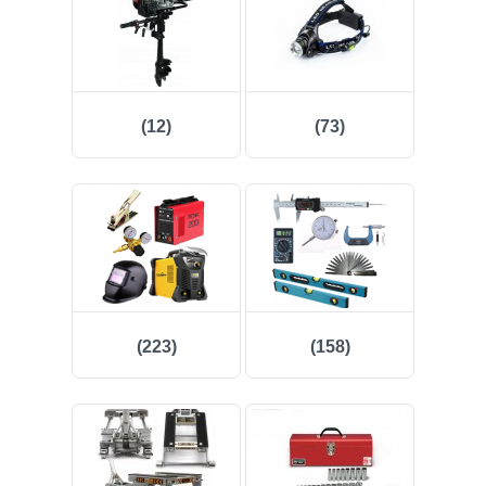
(12)
(73)
(223)
(158)