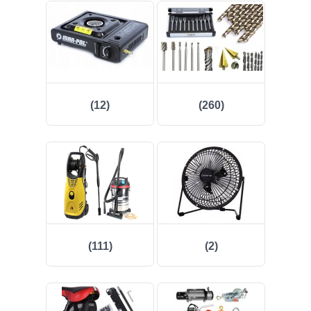
(12)
(260)
(111)
(2)