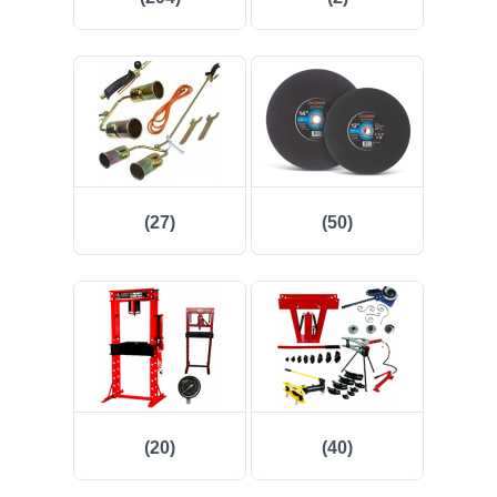
(53)
(24)
(7)
(48)
(27)
(50)
(5)
(2)
(12)
(260)
(111)
(20)
(40)
(2)