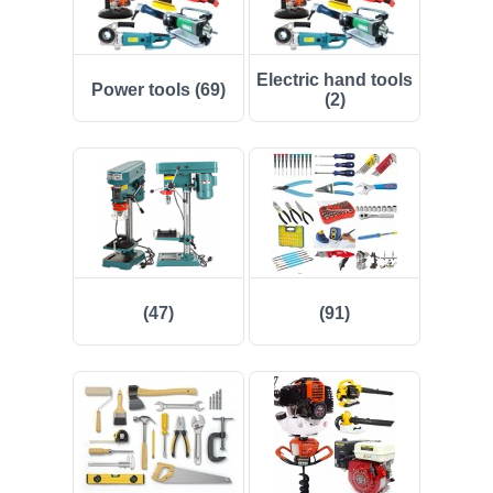
(50)
Electric hand tools
Power tools (69)
(20)
(2)
(40)
(554)
(37)
(157)
(47)
(91)
(133)
(12)
(73)