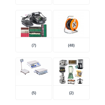
(7)
(48)
(5)
(2)