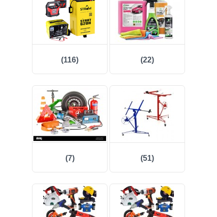
(47)
(91)
(116)
(22)
(1)
()
(68)
(399)
(226)
(7)
(51)
(204)
(2)
(27)