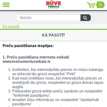
0
AIZVĒRT
LV
EN
RU
Meklēt:
Kā pasūtīt
Jaunumi (231)
KĀ PASŪTĪT
Akumulatora instrumenti (205)
Preču pasūtīšanas iespējas:
Akumulatoru lādētāji un piederumi
(116)
1. Preču pasūtīšana interneta veikalā
Auto ķīmija un piederumi kopšanai
www.instrumentuveikals.lv
(22)
Izvēlieties Jūs interesējošās preces no mūsu kataloga
Auto piederumi (7)
un ielieciet tās grozā nospiežot "Pirkt"
Kad esat izvēlējies visas Jūs interesējošās preces un
Celtniecības tehnika (51)
ievietojuši tās grozā, nospiediet uz groza ikonas lapas
augšā.
Pārbaudiet grozā ielikto preču sarakstu un nospiediet
Elektroinstrumenti (69)
"Noformēt pasūtījumu".
Ievadiet Jūsu informāciju un nospiediet "Apstiprināt
Rokas elektroinstrumenti (2)
pasūtījumu"