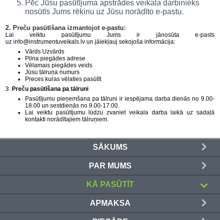
Pēc Jūsu pasūtījuma apstrādes veikala darbinieks
nosūtīs Jums rēķinu uz Jūsu norādīto e-pastu.
Darbagaldi (47)
2. Preču pasūtīšana izmantojot e-pastu:
Lai veiktu pasūtījumu Jums ir jānosūta e-pasts
Darbarīki (91)
uz
i
nfo@instrumentuveikals.lv un jāiekļauj sekojoša informācija:
Vārds Uzvārds
Pilna piegādes adrese
Darbarīki (1)
Vēlamais piegādes veids
Jūsu tālruņa numurs
Preces kuras vēlaties pasūtīt
Darba apģērbi ()
3.
Preču pasūtīšana pa tālruni
Pasūtījumu pieņemšana pa tālruni ir iespējama darba dienās no 9.00-
Darbarīki ar benzīna motoru (68)
18.00 un sestdienās no 9.00-17.00.
Lai veiktu pasūtījumu lūdzu zvaniet veikala darba laikā uz sadaļā
kontakti norādītajiem tālruņiem.
Dārza un meža tehnika (399)
SĀKUMS
Domkrati un auto piederumi (226)
PAR MUMS
Dimanta griešanas un slīpēšanas
diski (204)
KĀ PASŪTĪT
Elektromotori (2)
APMAKSA
Gāzes degļi un piederumi (27)