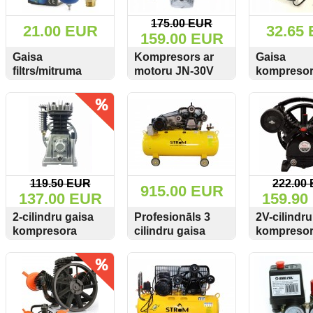
175.00 EUR
21.00 EUR
32.65
159.00 EUR
Gaisa
Kompresors ar
Gaisa
filtrs/mitruma
motoru JN-30V
kompresor
separators
M806837
12V /230V
SKATĪT
PIRKT
SKATĪT
PIRKT
SKATĪT
1/2"M80695
KD1489
119.50 EUR
222.00
915.00 EUR
137.00 EUR
159.90
2-cilindru gaisa
Profesionāls 3
2V-cilindru
kompresora
cilindru gaisa
kompreso
galva Marpol
kompresors
galva 600L
SKATĪT
PIRKT
SKATĪT
PIRKT
SKATĪT
M806861 Geko
Strom 900L/min
8Bar Kraft
G80313 2x65mm
8BAR 300
KD1404
400L/min
Alumīnija galva-ar