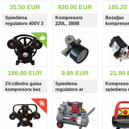
35.50 EUR
920.00 EUR
165.20
Spiediena
Kompresors
Bezeļļas
regulators 400V 3
220L, 380B
kompresors
fāzes MAR-POL
STROM (W-
cilindri 8B
SKATĪT
PIRKT
SKATĪT
PIRKT
SKATĪT
M8068695
0,9/12,5-220L
165l/min 
G80324
GebotAir
186.00 EUR
9.95 EUR
21.90
2V-cilindru gaisa
Spiediena
Kompreso
kompresors bez
regulators ar
spiediena 
resīvera Marpol
manometru 1/4
(T tips) ar
SKATĪT
PIRKT
SKATĪT
PIRKT
SKATĪT
M806821
"15bar niķelis
monometru
600L/min 10Bar
8BAR 1-fā
M806873T
S10681