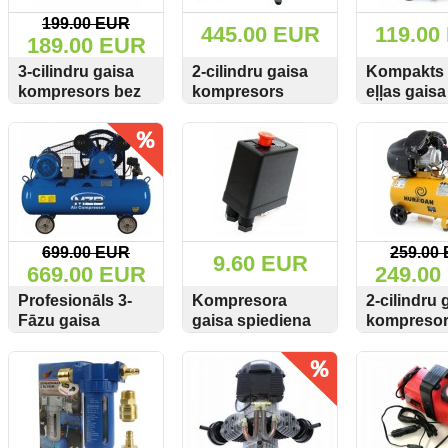
199.00 EUR
445.00 EUR
119.00
189.00 EUR
3-cilindru gaisa
2-cilindru gaisa
Kompakts 
kompresors bez
kompresors
eļļas gaisa
resīvera 670L/min
10Bar 100L 2,2kW
kompreso
SKATĪT
PIRKT
SKATĪT
PIRKT
SKATĪT
8Bar
340L/min 230V
Kraft&Del
3x80mm/KD1406
Gebotair
KD1414 18
6
699.00 EUR
259.00
9.60 EUR
669.00 EUR
249.00
Profesionāls 3-
Kompresora
2-cilindru 
Fāzu gaisa
gaisa spiediena
kompresor
kompresors Mzb
slēdzis 1-fāze
440L/min 
SKATĪT
PIRKT
SKATĪT
PIRKT
SKATĪT
646L/min 90L
230V 12Bar
Huragan 8
8Bar 4kW 380V
M806869