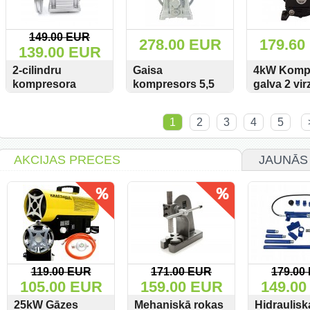
149.00 EUR
278.00 EUR
179.60
139.00 EUR
2-cilindru
Gaisa
4kW Komp
kompresora
kompresors 5,5
galva 2 vir
galva Kraft&Dele
kW, 2 virzuļi, 820
Kd1403 V-0
SKATĪT
PIRKT
SKATĪT
PIRKT
SKATĪT
KD1493 / GEKO
l/min KD1494
4Kw
1
2
3
4
5
G80317 700L/min
8Bar
AKCIJAS PRECES
JAUNĀS
119.00 EUR
171.00 EUR
179.00
105.00 EUR
159.00 EUR
149.00
25kW Gāzes
Mehaniskā rokas
Hidraulisk