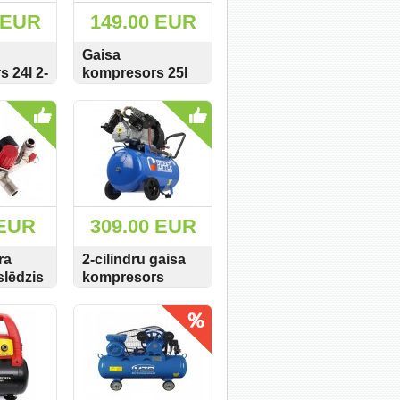
 EUR
149.00 EUR
Gaisa
 24l 2-
kompresors 25l
ar
200 l/min MZB
PIRKT
SKATĪT
PIRKT
GET008
BM25E
 EUR
309.00 EUR
ra
2-cilindru gaisa
slēdzis
kompresors
Ripper 390L/min
PIRKT
SKATĪT
PIRKT
 6-
50L resīvers 8Bar
ze
M80671