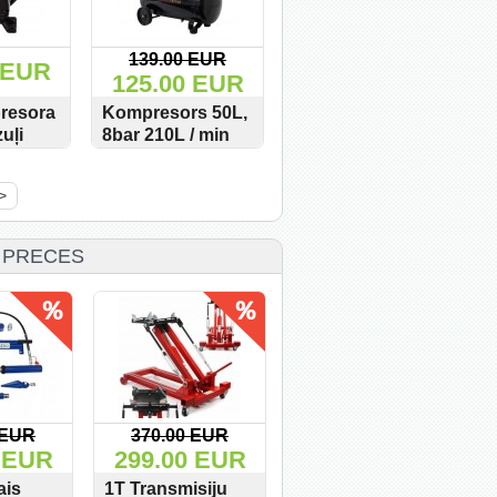
139.00 EUR
 EUR
125.00 EUR
resora
Kompresors 50L,
zuļi
8bar 210L / min
, 48/8
3,5 ZS Onex OX-
PIRKT
SKATĪT
PIRKT
1004/Rangers-
>
1352 / CD-1002
Commandoz
 PRECES
 EUR
370.00 EUR
79.00 EUR
 EUR
299.00 EUR
69.00 EUR
ais
1T Transmisiju
Vibrācijas
Da