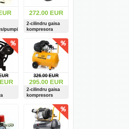
 EUR
272.00 EUR
2-cilindru gaisa
s/pumpis
kompresora
 98W
mezgls/sūknis
PIRKT
SKATĪT
PIRKT
Strom 600L/min
12.5Bar
 EUR
326.00 EUR
 EUR
295.00 EUR
2-cilindru gaisa
ra
kompresors
/min
Huragan M88003
PIRKT
SKATĪT
PIRKT
&Dele
100L 530L/min
8Bar