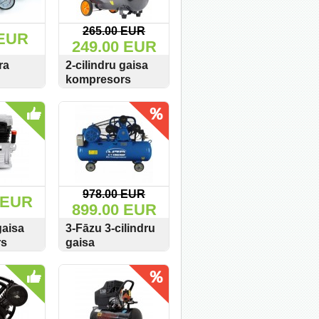
265.00 EUR
 EUR
249.00 EUR
ra
2-cilindru gaisa
kompresors
ejs
Powermat 392
PIRKT
SKATĪT
PIRKT
77
L/min 50L 8Bar
PM-KO-50T-V2
978.00 EUR
 EUR
899.00 EUR
gaisa
3-Fāzu 3-cilindru
rs
gaisa
e
kompresors MZB
PIRKT
SKATĪT
PIRKT
0L/min
1051L/min 180L
8BAR 400V