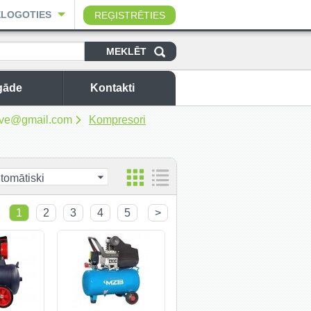
ELOGOTIES
REĢISTRĒTIES
gāde
Kontakti
sbuve@gmail.com
Kompresori
tomātiski
1
2
3
4
5
>