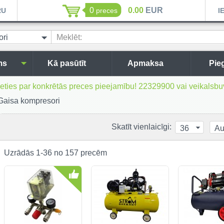
0
0.00
EUR
RU
preces
I
ri
Meklēt:
ms
Kā pasūtīt
Apmaksa
Pie
inieties par konkrētās preces pieejamību! 22329900 vai veikal
Gaisa kompresori
Skatīt vienlaicīgi:
36
Au
Uzrādās 1-36 no 157 precēm