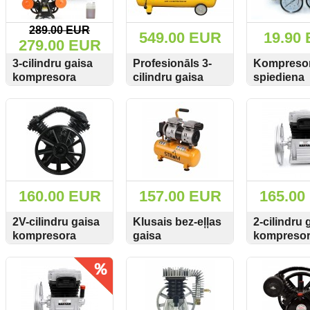
čuguna cilindriem
289.00 EUR
549.00 EUR
19.90
279.00 EUR
3-cilindru gaisa
Profesionāls 3-
Kompreso
kompresora
cilindru gaisa
spiediena
galva/sūknis
kompresors
slēdzis/rel
SKATĪT
PIRKT
SKATĪT
PIRKT
SKATĪT
12,5BAR HW3090
8BAR 470L/min
Silver 106
M806824B
80L STROM W-
0.36/8-80l
160.00 EUR
157.00 EUR
165.00
2V-cilindru gaisa
Klusais bez-eļļas
2-cilindru 
kompresora
gaisa
kompreso
galva HV-2090
kompresors
Kraft&Del
SKATĪT
PIRKT
SKATĪT
PIRKT
SKATĪT
480L/min 12,5Bar
Strom JN550 9L
KD1492 40
M806822
80L/min
2,2KW