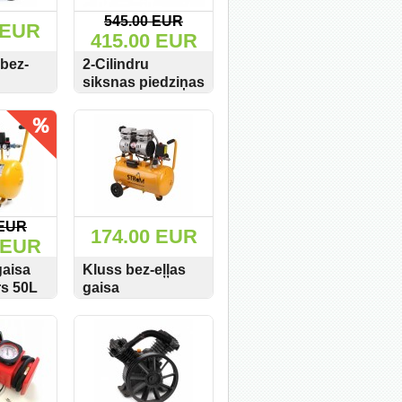
545.00 EUR
 EUR
415.00 EUR
bez-
2-Cilindru
siksnas piedziņas
rs
gaisa
PIRKT
SKATĪT
PIRKT
e
kompresors MZB
0L/min
310L/min 70L
8Bar
 EUR
174.00 EUR
 EUR
gaisa
Kluss bez-eļļas
s 50L
gaisa
8Bar
kompresors 24L
PIRKT
SKATĪT
PIRKT
8002
145L/min Strom
JN750