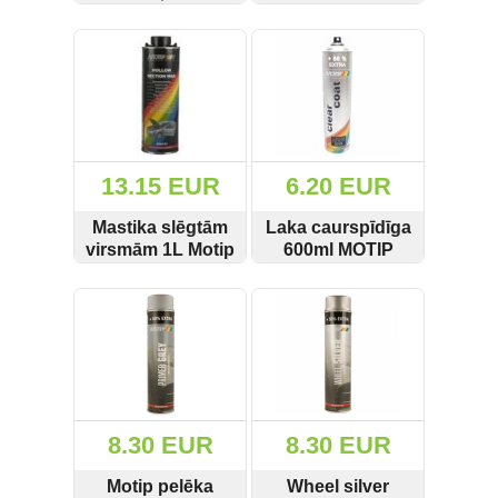
1000ml Motip
000033
Sildītāji (53)
SKATĪT
PIRKT
SKATĪT
PIRKT
000013
Strāvas pārveidotāji (24)
Skaistumkopšanas preces (7)
Strāvas pagarinātāji (48)
13.15 EUR
6.20 EUR
Mastika slēgtām
Laka caurspīdīga
Svari (5)
virsmām 1L Motip
600ml MOTIP
000034
604009
Sadzīves tehnika (2)
SKATĪT
PIRKT
SKATĪT
PIRKT
Tūrisma preces (12)
Urbji (260)
Uzkopšanas tehnika (111)
8.30 EUR
8.30 EUR
Ventilatori (2)
Motip pelēka
Wheel silver