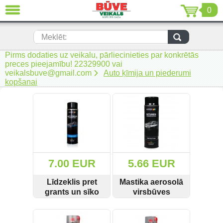
0
AIZVĒRT
LV
EN
RU
Meklēt:
Pirms dodaties uz veikalu, pārliecinieties par konkrētās
Jaunumi (230)
preces pieejamību! 22329900 vai
veikalsbuve@gmail.com
Auto ķīmija un piederumi
Akumulatora instrumenti (206)
kopšanai
Akumulatoru lādētāji un piederumi
(116)
Auto ķīmija un piederumi kopšanai
(22)
Auto piederumi (7)
7.00 EUR
5.66 EUR
Celtniecības tehnika (51)
Līdzeklis pret
Mastika aerosolā
grants un sīko
virsbūves
Elektroinstrumenti (69)
akmeņu
apakšpusei uz
SKATĪT
PIRKT
SKATĪT
PIRKT
triecieniem
bitumena bāzes
Rokas elektroinstrumenti (2)
earosolā Motip
500 ml melna