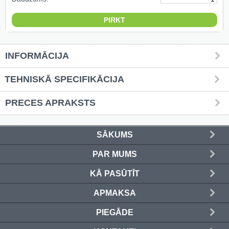
Griešanas diski un zāģa asmeņi
(50)
Hidrauliskās preses (20)
INFORMĀCIJA
Hidrauliskie instrumenti (40)
TEHNISKĀ SPECIFIKĀCIJA
Instrumentu komplekti (554)
PRECES APRAKSTS
Instrumentu rezerves daļas (37)
SĀKUMS
Kompresori (157)
PAR MUMS
Krāsošanas instrumenti (133)
KĀ PASŪTĪT
Laivu dzinēji (12)
APMAKSA
LED produkti (73)
PIEGĀDE