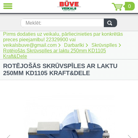
0
AIZVĒRT
LV
EN
RU
Meklēt:
Pirms dodaties uz veikalu, pārliecinieties par konkrētās
Jaunumi (230)
preces pieejamību! 22329900 vai
veikalsbuve@gmail.com
Darbarīki
Skrūvspīles
Akumulatora instrumenti (205)
Rotējošās Skrūvspīles ar laktu 250mm KD1105
Kraft&Dele
Akumulatoru lādētāji un piederumi
ROTĒJOŠĀS SKRŪVSPĪLES AR LAKTU
(116)
250MM KD1105 KRAFT&DELE
Auto ķīmija un piederumi kopšanai
(22)
Auto piederumi (7)
Celtniecības tehnika (51)
Elektroinstrumenti (69)
Rokas elektroinstrumenti (2)