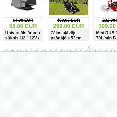
64.00 EUR
480.95 EUR
232.00
58.00 EUR
299.00 EUR
199.00
Universāls ūdens
Zāles pļāvējs
Mini DUS 
sūknis 1/2 " 12V /
pašgājējs 53cm
70L/min B
M79902
173cm3 S-GM21G
auto-stop
SKATĪT
PIRKT
SKATĪT
PIRKT
SKATĪT
Satra
funkcija 