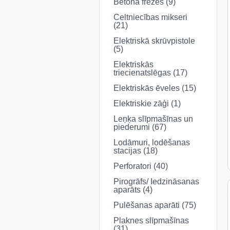
Betona frēzes (9)
Celtniecības mikseri
(21)
Elektriskā skrūvpistole
(5)
Elektriskās
triecienatslēgas (17)
Elektriskās ēveles (15)
Elektriskie zāģi (1)
Leņķa slīpmašīnas un
piederumi (67)
Lodāmuri, lodēšanas
stacijas (18)
Perforatori (40)
Pirogrāfs/ Iedzināsanas
aparāts (4)
Pulēšanas aparāti (75)
Plaknes slīpmašīnas
(31)