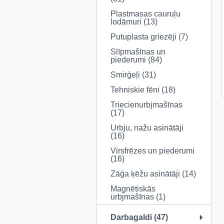
Plastmasas cauruļu
lodāmuri (13)
Putuplasta griezēji (7)
Slīpmašīnas un
piederumi (84)
Smirģeļi (31)
Tehniskie fēni (18)
Triecienurbjmašīnas
(17)
Urbju, nažu asinātāji
(16)
Virsfrēzes un piederumi
(16)
Zāģa ķēžu asinātāji (14)
Magnētiskās
urbjmašīnas (1)
Darbagaldi (47)