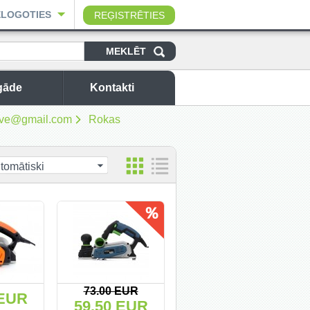
ELOGOTIES
REĢISTRĒTIES
gāde
Kontakti
sbuve@gmail.com
Rokas
tomātiski
73.00 EUR
 EUR
59.50 EUR