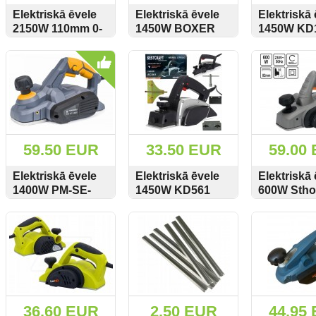
Elektriskā ēvele
Elektriskā ēvele
Elektriskā 
2150W 110mm 0-
1450W BOXER
1450W KD
3.5/0-16mm
SR-055
Kraft&Del
SKATĪT
PIRKT
SKATĪT
PIRKT
SKATĪT
REBIR IE-5708C
59.50 EUR
33.50 EUR
59.00
Elektriskā ēvele
Elektriskā ēvele
Elektriskā 
1400W PM-SE-
1450W KD561
600W Stho
1400T Powermat
Kraft&Dele
79416
SKATĪT
PIRKT
SKATĪT
PIRKT
SKATĪT
36.60 EUR
2.50 EUR
44.95