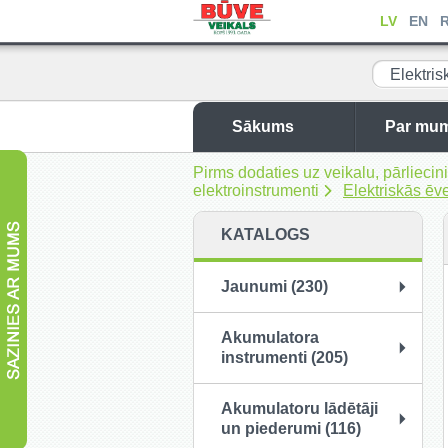
LV
EN
Elektris
Sākums
Par mu
Pirms dodaties uz veikalu, pārliec
elektroinstrumenti
Elektriskās ēv
KATALOGS
Jaunumi (230)
Akumulatora
instrumenti (205)
Akumulatoru lādētāji
un piederumi (116)