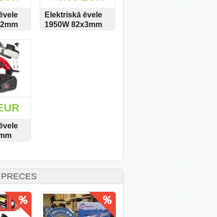
ēvele
Elektriskā ēvele
x2mm
1950W 82x3mm
xer
BX-209 Boxer
PIRKT
SKATĪT
PIRKT
 EUR
ēvele
3mm
 RED
PIRKT
 PRECES