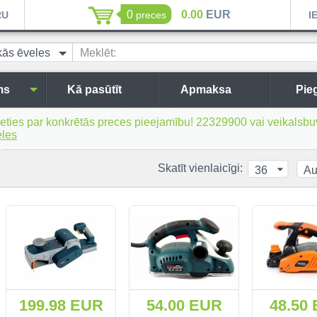
0
0.00
EUR
RU
preces
I
kās ēveles
Meklēt:
ms
Kā pasūtīt
Apmaksa
Pie
inieties par konkrētās preces pieejamību! 22329900 vai veikal
eles
Skatīt vienlaicīgi:
36
Au
199.98 EUR
54.00 EUR
48.50