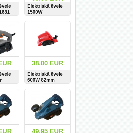
ēvele
Elektriskā ēvele
1681
1500W
e
Kraft&Dele
PIRKT
SKATĪT
PIRKT
KD1682
 EUR
38.00 EUR
ēvele
Elektriskā ēvele
r
600W 82mm
BESK BEP600
PIRKT
SKATĪT
PIRKT
 EUR
49.95 EUR