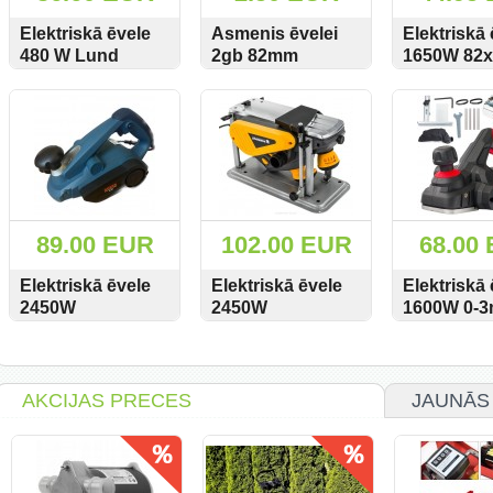
Elektriskā ēvele
Asmenis ēvelei
Elektriskā 
480 W Lund
2gb 82mm
1650W 82
79415
S0109B -
BX-208 Bo
SKATĪT
PIRKT
SKATĪT
PIRKT
SKATĪT
Divpusējs
89.00 EUR
102.00 EUR
68.00
Elektriskā ēvele
Elektriskā ēvele
Elektriskā 
2450W
2450W
1600W 0-
110x3,5mm BX-
100x3,5mm PM-
RTSE0041
SKATĪT
PIRKT
SKATĪT
PIRKT
SKATĪT
210 Boxer
SE-2000T
TECHNIC
POWERMAT
AKCIJAS PRECES
JAUNĀS