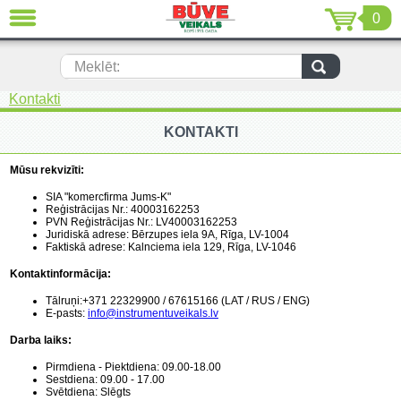
0
AIZVĒRT
LV
EN
RU
Meklēt:
Kontakti
Jaunumi (230)
KONTAKTI
Akumulatora instrumenti (205)
Mūsu rekvizīti:
Akumulatoru lādētāji un piederumi
(116)
SIA "komercfirma Jums-K"
Reģistrācijas Nr.: 40003162253
Auto ķīmija un piederumi kopšanai
PVN Reģistrācijas Nr.: LV40003162253
(22)
Juridiskā adrese: Bērzupes iela 9A, Rīga, LV-1004
Faktiskā adrese: Kalnciema iela 129, Rīga, LV-1046
Auto piederumi (7)
Kontaktinformācija:
Tālruņi:+371 22329900 / 67615166 (LAT / RUS / ENG)
Celtniecības tehnika (51)
E-pasts:
info@instrumentuveikals.lv
Darba laiks:
Elektroinstrumenti (69)
Pirmdiena - Piektdiena: 09.00-18.00
Sestdiena: 09.00 - 17.00
Rokas elektroinstrumenti (2)
Svētdiena: Slēgts