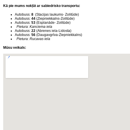
Kā pie mums nokļūt ar sabiedrisko transportu:
Darbagaldi (47)
Autobuss:
8
(Stacijas laukums- Zolitūde)
Autobuss:
44
(Ziepniekkalns-Zolitūde)
Darbarīki (91)
Autobuss:
53
(Esplanāde- Zolitūde)
Pietura:
Kanciema iela
Autobuss:
22
(Abrenes iela-Lidosta)
Autobuss:
56
(Daugavgrīva-Ziepniekkalns)
Darbarīki (1)
Pietura:
Rucavas iela
Mūsu veikals:
Darba apģērbi ()
Darbarīki ar benzīna motoru (68)
Dārza un meža tehnika (399)
Domkrati un auto piederumi (226)
Dimanta griešanas un slīpēšanas
diski (204)
Elektromotori (2)
Gāzes degļi un piederumi (27)