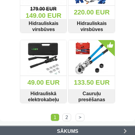
179.00 EUR
220.00 EUR
149.00 EUR
Hidrauliskais
Hidrauliskais
virsbūves
virsbūves
taisnošanas
taisnošanas
SKATĪT
PIRKT
SKATĪT
PIRKT
komplekts 10T
komplekts 10T
G02070
Liudo
49.00 EUR
133.50 EUR
Hidrauliskā
Cauruļu
elektrokabeļu
presēšanas
uzgaļu prese
stangas 6T U
SKATĪT
PIRKT
SKATĪT
PIRKT
15,5-120mm2 7T
profils FT-1632B
1
2
>
Rockforce Y120A
SĀKUMS