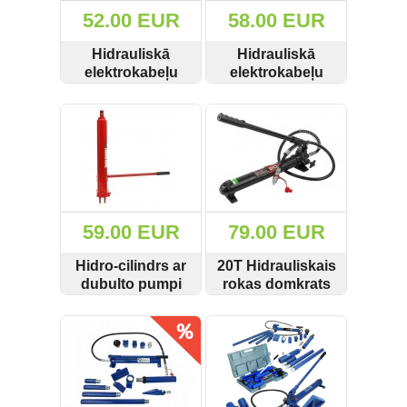
52.00 EUR
58.00 EUR
Hidrauliskā
Hidrauliskā
elektrokabeļu
elektrokabeļu
uzgaļu prese 10-
uzgaļu prese 16-
SKATĪT
PIRKT
SKATĪT
PIRKT
120mm2 10T
300mm2 13T
YQK120
YQK300
59.00 EUR
79.00 EUR
Hidro-cilindrs ar
20T Hidrauliskais
dubulto pumpi
rokas domkrats
12T Kraft&dele
ar šļūteni
SKATĪT
PIRKT
SKATĪT
PIRKT
KD345
Forsage F-0100-
2A-3/GEKO
G02011