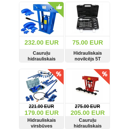
SKATĪT
PIRKT
SKATĪT
PIRKT
G00911
Griešanas diski un zāģa asmeņi
(50)
Hidrauliskās preses (20)
Hidrauliskie instrumenti (40)
232.00 EUR
75.00 EUR
Instrumentu komplekti (554)
Cauruļu
Hidrauliskais
hidrauliskais
novilcējs 5T
locītājs 16T
KD10160
Instrumentu rezerves daļas (37)
SKATĪT
PIRKT
SKATĪT
PIRKT
G0241 Geko
Kompresori (157)
Krāsošanas instrumenti (133)
Laivu dzinēji (12)
221.00 EUR
275.00 EUR
179.00 EUR
205.00 EUR
LED produkti (73)
Hidrauliskais
Cauruļu
virsbūves
hidrauliskais