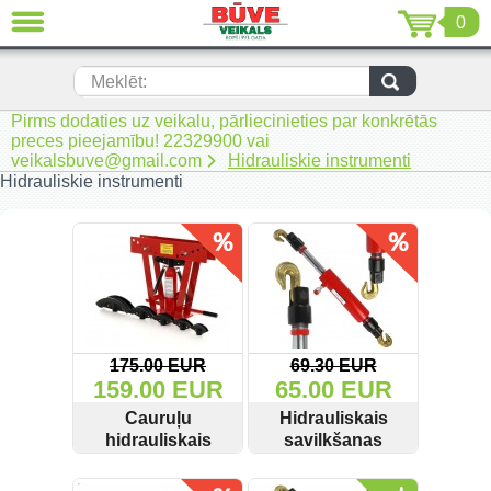
0
AIZVĒRT
LV
EN
RU
Meklēt:
Pirms dodaties uz veikalu, pārliecinieties par konkrētās
Jaunumi (230)
preces pieejamību! 22329900 vai
veikalsbuve@gmail.com
Hidrauliskie instrumenti
Akumulatora instrumenti (205)
Hidrauliskie instrumenti
Akumulatoru lādētāji un piederumi
(116)
Auto ķīmija un piederumi kopšanai
(22)
Auto piederumi (7)
175.00 EUR
69.30 EUR
Celtniecības tehnika (51)
159.00 EUR
65.00 EUR
Cauruļu
Hidrauliskais
Elektroinstrumenti (69)
hidrauliskais
savilkšanas
locītājs 12T
domkrats
Rokas elektroinstrumenti (2)
SKATĪT
PIRKT
SKATĪT
PIRKT
M55670 KD338
virsbūves un