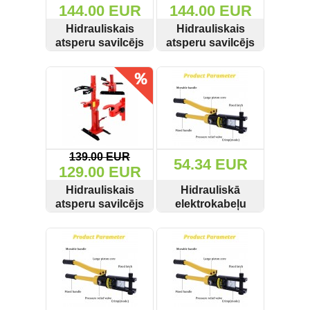
144.00 EUR
144.00 EUR
Hidrauliskais
Hidrauliskais
atsperu savilcējs
atsperu savilcējs
BJC M80440D 1
1T BJC M80441
SKATĪT
PIRKT
SKATĪT
PIRKT
Tonna
139.00 EUR
54.34 EUR
129.00 EUR
Hidrauliskais
Hidrauliskā
atsperu savilcējs
elektrokabeļu
1T KD326/G02076
uzgaļu prese 16-
SKATĪT
PIRKT
SKATĪT
PIRKT
240mm2 12T
YQK240