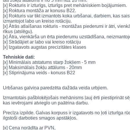
tās žokļu attālums ir no 5 mm līdz 20 mm.
[x] Rokturis ir izturīgs, izturīgs pret mehāniskiem bojājumiem.
[x] Roktura montāža ar konusu B22.
[x] Rokturis var tikt izmantots koka urbšanai, darbiem, kas saist
izmantojot labo un kreiso rotāciju.
[x] Ātrās atlaišanas rokturis - montāžas piederumi ir ātri, vienk
rīkus (atslēgu).
[x] Ātra, vienkārša un ērta piederumu uzstādīšana, neizmantojo
[x] Strādājiet ar labo vai kreiso rotāciju
[x] Izgatavots augstas precizitātes klases
Tehniskie dati:
[x] Minimālais atstatums starp žokļiem - 5 mm
[x] Maksimālais žokļu attālums - 20mm
[x] Stiprinājuma veids - konuss B22
Urbšanas galviņa paredzēta dažāda veida urbjiem.
Izmantotais pašbloķējošais mehānisms ļauj ērti piestiprināt sē
kas ievērojami atvieglo un paātrina darbu.
Precīza izpilde. Galvas korpuss ir izgatavots no ļoti izturīga rū
ilgstoši darboties smagos apstākļos.
[x] Cena norādīta ar PVN,