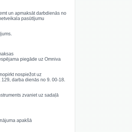
saņemt un apmaksāt darbdienās no
rnetveikala pasūtījumu
ījums.
 maksas
ir iespējama piegāde uz Omniva
 nopirkt nospiežot uz
ā 129, darba dienās no 9. 00-18.
 instruments zvaniet uz sadaļā
udinājuma apakšā