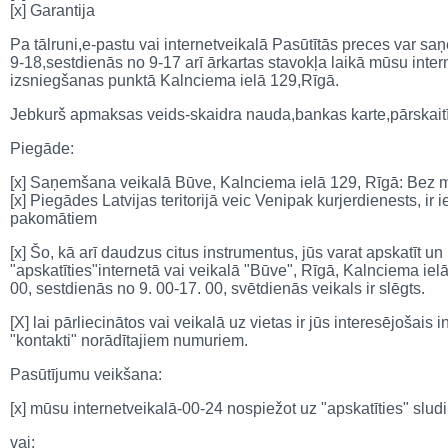
[x] Garantija
Pa tālruni,e-pastu vai internetveikalā Pasūtītās preces var 
9-18,sestdienās no 9-17 arī ārkartas stavokļa laikā mūsu inte
izsniegšanas punktā Kalnciema ielā 129,Rīgā.
Jebkurš apmaksas veids-skaidra nauda,bankas karte,pārskait
Piegāde:
[x] Saņemšana veikalā Būve, Kalnciema ielā 129, Rīgā: Bez
[x] Piegādes Latvijas teritorijā veic Venipak kurjerdienests, 
pakomātiem
[x] Šo, kā arī daudzus citus instrumentus, jūs varat apskatīt un
"apskatīties"internetā vai veikalā "Būve", Rīgā, Kalnciema iel
00, sestdienās no 9. 00-17. 00, svētdienās veikals ir slēgts.
[X] lai pārliecinātos vai veikalā uz vietas ir jūs interesējošais
"kontakti" norādītajiem numuriem.
Pasūtījumu veikšana:
[x] mūsu internetveikalā-00-24 nospiežot uz "apskatīties" sl
vai: