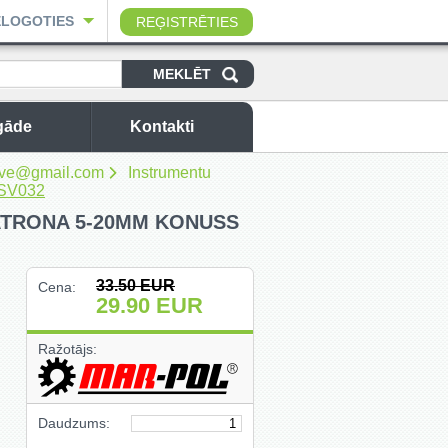
ELOGOTIES
REĢISTRĒTIES
gāde
Kontakti
sbuve@gmail.com
Instrumentu
 SV032
TRONA 5-20MM KONUSS
33.50
EUR
Cena:
29.90
EUR
Ražotājs:
Daudzums: