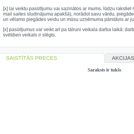
[x] lai veiktu pasūtījumu vai sazinātos ar mums, lūdzu rakstie
mail saites sludinājuma apakšā), norādot savu vārdu, piegāde
un vēlamo piegādes veidu un mūsu uzņēmuma pārstāvis ar jum
[x] pasūtījumus var veikt arī pa tālruni veikala darba laikā: da
svētdien veikals ir slēgts.
SAISTĪTĀS PRECES
AKCIJA
Saraksts ir tukšs