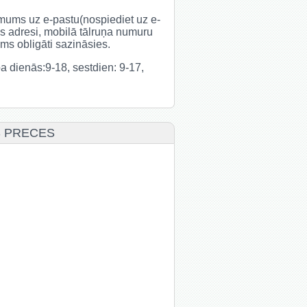
t mums uz e-pastu(nospiediet uz e-
s adresi, mobilā tālruņa numuru
s obligāti sazināsies.
rba dienās:9-18, sestdien: 9-17,
S PRECES