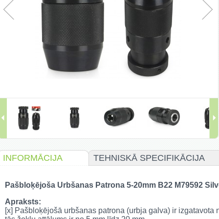
INFORMĀCIJA
TEHNISKĀ SPECIFIKĀCIJA
Pašbloķējoša Urbšanas Patrona 5-20mm B22 M79592 Silv
Apraksts:
[x] Pašbloķējošā urbšanas patrona (urbja galva) ir izgatavota 