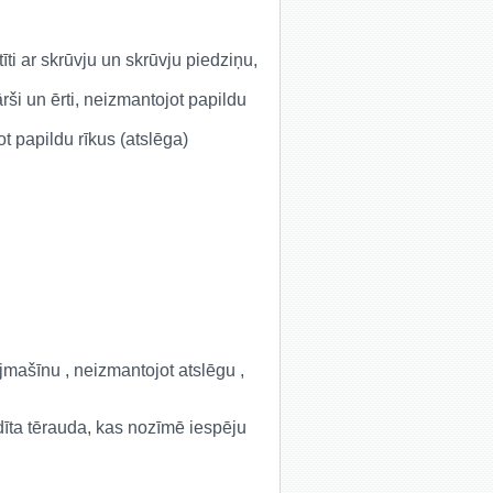
īti ar skrūvju un skrūvju piedziņu,
ārši un ērti, neizmantojot papildu
t papildu rīkus (atslēga)
jmašīnu , neizmantojot atslēgu ,
dīta tērauda, ​​kas nozīmē iespēju