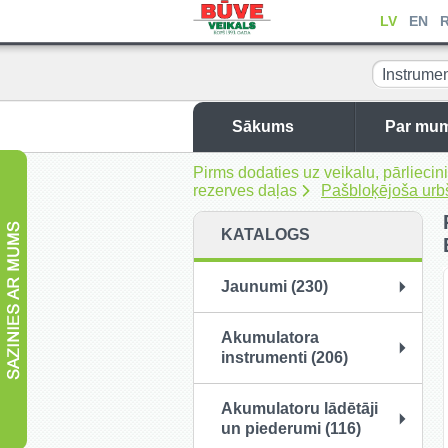
LV
EN
Instrume
rezerves d
Sākums
Par mu
Pirms dodaties uz veikalu, pārliec
rezerves daļas
Pašbloķējoša ur
KATALOGS
Jaunumi (230)
Akumulatora
instrumenti (206)
Akumulatoru lādētāji
un piederumi (116)