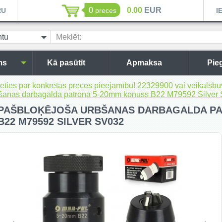
0
0.00
EUR
RU
preces
I
ntu
Meklēt:
aļas
ms
Kā pasūtīt
Apmaksa
Pie
inieties par konkrētās preces pieejamību! 22329900 vai veikal
bšanas darbagalda patrona 5-20mm konuss B22 M79592 Silver
PAŠBLOĶĒJOŠA URBŠANAS DARBAGALDA PA
B22 M79592 SILVER SV032