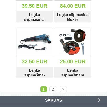
39.50 EUR
84.00 EUR
Leņķa
Leņķa slīpmašīna
slīpmašīna-
Boxer
regulējama
3375W/D230mm
SKATĪT
PIRKT
SKATĪT
PIRKT
1680W 125mm
SR-053 Boxer
Boxer SR-054
32.50 EUR
25.00 EUR
Leņķa
Leņķa
slīpmašīna-
slīpmašīnām
regulējama 2800w
putekļu pārsegs
SKATĪT
PIRKT
SKATĪT
PIRKT
Boxer BX-302
125mm M04100
1
2
>
SĀKUMS