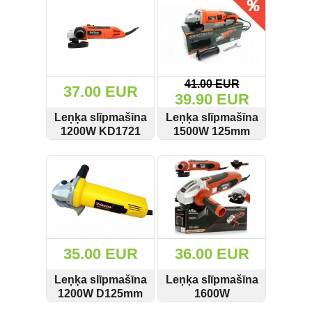
Griešanas diski un zāģa asmeņi
(50)
Hidrauliskās preses (20)
41.00 EUR
37.00 EUR
Hidrauliskie instrumenti (40)
39.90 EUR
Leņķa slīpmašīna
Leņķa slīpmašīna
Instrumentu komplekti (554)
1200W KD1721
1500W 125mm
Kraft&Dele
regulējama 0-
SKATĪT
PIRKT
SKATĪT
PIRKT
Instrumentu rezerves daļas (37)
12000 apgr./min
KD3045
Kompresori (157)
Krāsošanas instrumenti (133)
35.00 EUR
36.00 EUR
Laivu dzinēji (12)
Leņķa slīpmašīna
Leņķa slīpmašīna
LED produkti (73)
1200W D125mm
1600W
Yokuma EM-
Kraft&Dele