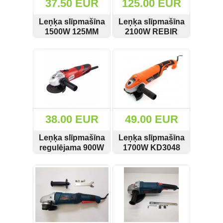
37.50 EUR
125.00 EUR
Leņķa slīpmašīna
Leņķa slīpmašīna
1500W 125MM
2100W REBIR
KD3046
LSM-230/2100
SKATĪT
PIRKT
SKATĪT
PIRKT
38.00 EUR
49.00 EUR
Leņķa slīpmašīna
Leņķa slīpmašīna
regulējama 900W
1700W KD3048
125mm Kraft-dele
Kraft&Dele
SKATĪT
PIRKT
SKATĪT
PIRKT
KD1533