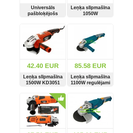
Universāls
Leņķa slīpmašīna
pašbloķējošs
1050W
uzgrieznis leņķa
125mm/apgriezienu
SKATĪT
PIRKT
SKATĪT
PIRKT
slīpmašīnai M14
regulācija
KD10398
KD1532
42.40 EUR
85.58 EUR
Leņķa slīpmašīna
Leņķa slīpmašīna
1500W KD3051
1100W regulējami
apgriezieni
SKATĪT
PIRKT
SKATĪT
PIRKT
REBIR LSM-
125/1100E