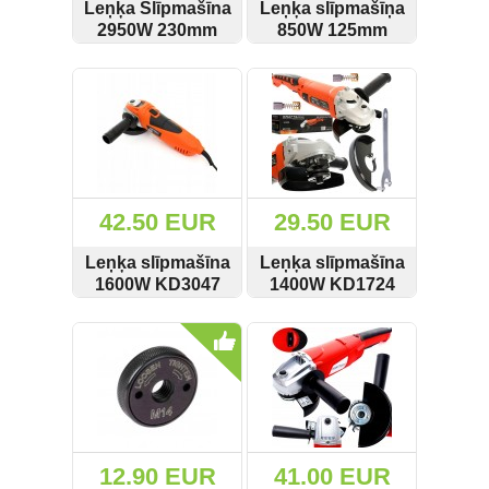
Leņķa Slīpmašīna
Leņķa slīpmašīņa
2950W 230mm
850W 125mm
lēnais starts
KD1555
SKATĪT
PIRKT
SKATĪT
PIRKT
KD538
KRAFT&DELE
Kraft&Dele
42.50 EUR
29.50 EUR
Leņķa slīpmašīna
Leņķa slīpmašīna
1600W KD3047
1400W KD1724
Kraft&Dele
Kraft&Dele
SKATĪT
PIRKT
SKATĪT
PIRKT
12.90 EUR
41.00 EUR