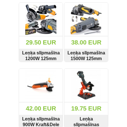
Metināšanas aparāti un piederumi
SKATĪT
PIRKT
SKATĪT
PIRKT
AG228
KD3052
(223)
Mērinstrumenti (158)
Moto piederumi (43)
Muciņas un muciņatslēgu
29.50 EUR
38.00 EUR
komplekti (81)
Leņķa slīpmašīna
Leņķa slīpmašīna
Pneimatiskie instrumenti (409)
1200W 125mm
1500W 125mm
Powermat PM-
PM-SZK-1500T
Rezerves daļas (137)
SKATĪT
PIRKT
SKATĪT
PIRKT
SZK-1200
Specinstrumenti auto servisiem
(982)
Servisu aprīkojums (96)
Strāvas ģeneratori (25)
42.00 EUR
19.75 EUR
Leņķa slīpmašīna
Leņķa
Sūkņi un piederumi (262)
900W Kraft&Dele
slīpmašīnas