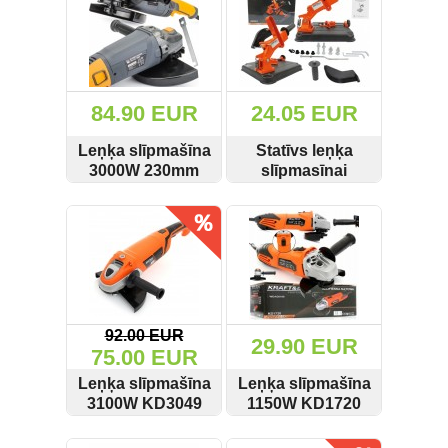
KD1975
Darbagaldi (47)
Darbarīki (91)
84.90 EUR
24.05 EUR
Darbarīki (1)
Leņķa slīpmašīna
Statīvs leņķa
Darba apģērbi ()
3000W 230mm
slīpmasīnai
Pm-Szk-3000T
115/125mm
SKATĪT
PIRKT
SKATĪT
PIRKT
Powermat
KD519
Darbarīki ar benzīna motoru (68)
Dārza un meža tehnika (399)
Domkrati un auto piederumi (226)
92.00 EUR
29.90 EUR
Dimanta griešanas un slīpēšanas
75.00 EUR
diski (204)
Leņķa slīpmašīna
Leņķa slīpmašīna
Elektromotori (2)
3100W KD3049
1150W KD1720
Kraft&Dele
Kraft&Dele
SKATĪT
PIRKT
SKATĪT
PIRKT
Gāzes degļi un piederumi (27)