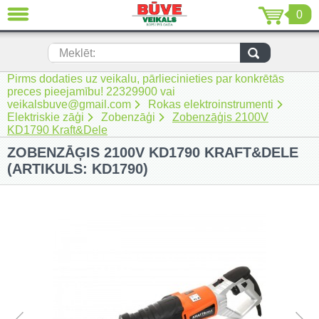
0
AIZVĒRT
LV
EN
RU
Meklēt:
Pirms dodaties uz veikalu, pārliecinieties par konkrētās
Jaunumi (230)
preces pieejamību! 22329900 vai
veikalsbuve@gmail.com
Rokas elektroinstrumenti
Akumulatora instrumenti (205)
Elektriskie zāģi
Zobenzāģi
Zobenzāģis 2100V
KD1790 Kraft&Dele
Akumulatoru lādētāji un piederumi
ZOBENZĀĢIS 2100V KD1790 KRAFT&DELE
(116)
(ARTIKULS: KD1790)
Auto ķīmija un piederumi kopšanai
(22)
Auto piederumi (7)
Celtniecības tehnika (51)
Elektroinstrumenti (69)
Rokas elektroinstrumenti (2)