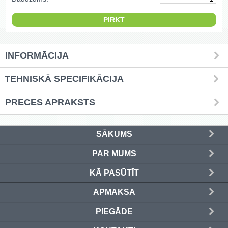
Griešanas diski un zāģa asmeņi
(50)
Hidrauliskās preses (20)
INFORMĀCIJA
Hidrauliskie instrumenti (40)
TEHNISKĀ SPECIFIKĀCIJA
Instrumentu komplekti (554)
PRECES APRAKSTS
Instrumentu rezerves daļas (37)
SĀKUMS
Kompresori (157)
PAR MUMS
Krāsošanas instrumenti (133)
KĀ PASŪTĪT
Laivu dzinēji (12)
APMAKSA
LED produkti (73)
PIEGĀDE