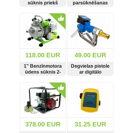
sūknis priekš
parsūknēšanas
AdBlue 230V
sūknis 600W ar
SKATĪT
PIRKT
SKATĪT
PIRKT
40L/min
smalcinātāju
118.00 EUR
49.00 EUR
1" Benzīnmotora
Degvielas pistole
ūdens sūknis 2-
ar digitālo
Taktu 300L/min
skaitītāju M79956
SKATĪT
PIRKT
SKATĪT
PIRKT
BP-7904 7902
378.00 EUR
31.25 EUR