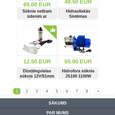
49.50 EUR
65.00 EUR
Sūknis netīram
Hidrauliskās
ūdenim ar
Sistēmas
pludiņslēdzi
Pārbaudes
SKATĪT
PIRKT
SKATĪT
PIRKT
3750W Onex OX-
Sūknis
7778/CP-8802
Kraft&Dele
KD10479
12.50 EUR
65.00 EUR
Dīzeļdegvielas
Hidrofora sūknis
sūknis 12V/51mm
JS100 1100W
+ Šļūtene 3m
SKATĪT
PIRKT
SKATĪT
PIRKT
M79940A
1
2
3
4
5
6
7
8
>
SĀKUMS
PAR MUMS