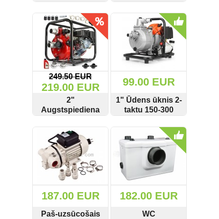
Onex 1100W
darbināms ar
SKATĪT
PIRKT
SKATĪT
PIRKT
30L/min 60m
siksnas piedziņu
Velosipēdu piederumi (7)
Marpol M79922
Vinčas un telferi (83)
Zāģu ķēdes un sliedes (36)
249.50 EUR
99.00 EUR
Apģērbs, Aizsarglīdzekļi (28)
219.00 EUR
2"
1" Ūdens ūknis 2-
Atpūta, hobiji (6)
Augstspiediena
taktu 150-300
benzīna sūknis
l/min DEMON
SKATĪT
PIRKT
SKATĪT
PIRKT
Neo tools (19)
600L/min 7bāri
M799204
Mar-Pol M30005
Palīgmateriālu komplekti (2)
187.00 EUR
182.00 EUR
Ielogoties
Paš-uzsūcošais
WC
Reģistrēties