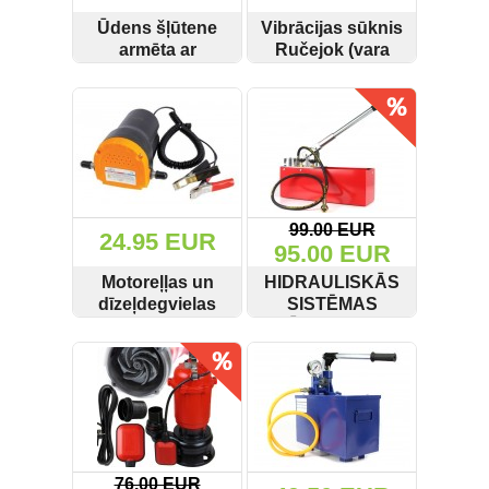
Ūdens šļūtene
Vibrācijas sūknis
armēta ar
Ručejok (vara
alumīnija
tinums) Onex OX-
SKATĪT
PIRKT
SKATĪT
PIRKT
savienojumiem 2"
7022
20M
99.00 EUR
24.95 EUR
95.00 EUR
Motoreļļas un
HIDRAULISKĀS
dīzeļdegvielas
SISTĒMAS
atsūkšanas
PĀRBAUDES
SKATĪT
PIRKT
SKATĪT
PIRKT
sūknis 12V Asta
PUMPIS 50BAR
S-12OSP
M55256 KD10478
76.00 EUR