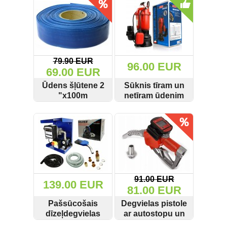
Metināšanas aparāti un piederumi
(223)
Mērinstrumenti (158)
Moto piederumi (43)
79.90 EUR
96.00 EUR
69.00 EUR
Muciņas un muciņatslēgu
komplekti (81)
Ūdens šļūtene 2
Sūknis tīram un
"x100m
netīram ūdenim
Pneimatiskie instrumenti (409)
Kraft&Dele
0,75 kW M279901
SKATĪT
PIRKT
SKATĪT
PIRKT
KD779 / M85310
Marpol
Rezerves daļas (137)
Specinstrumenti auto servisiem
(982)
Servisu aprīkojums (96)
91.00 EUR
139.00 EUR
81.00 EUR
Strāvas ģeneratori (25)
Pašsūcošais
Degvielas pistole
dīzeļdegvielas
ar autostopu un
Sūkņi un piederumi (262)
sūknis 60l/min
digitālo skaitītāju