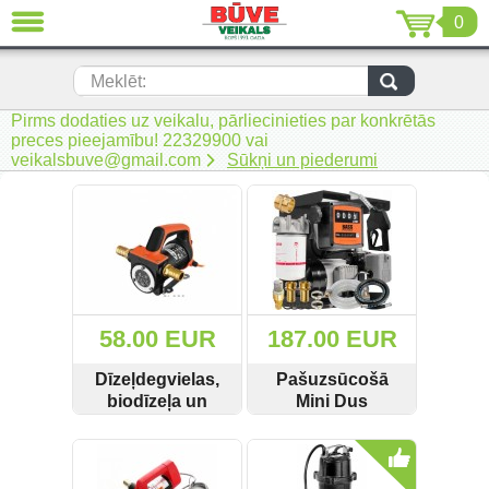
0
AIZVĒRT
LV
EN
RU
Meklēt:
Pirms dodaties uz veikalu, pārliecinieties par konkrētās
Jaunumi (230)
preces pieejamību! 22329900 vai
veikalsbuve@gmail.com
Sūkņi un piederumi
Akumulatora instrumenti (205)
Akumulatoru lādētāji un piederumi
(116)
Auto ķīmija un piederumi kopšanai
(22)
Auto piederumi (7)
58.00 EUR
187.00 EUR
Celtniecības tehnika (51)
Dīzeļdegvielas,
Pašuzsūcošā
biodīzeļa un
Mini Dus
ūdens sūknis
dīzeļdegvielai
Elektroinstrumenti (69)
SKATĪT
PIRKT
SKATĪT
PIRKT
Suoli SL
Bass Polska 8218
70L/min Autostop
Rokas elektroinstrumenti (2)