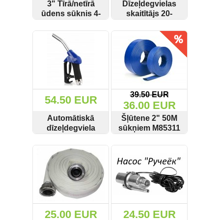
3" Tīrā/netīrā
Dīzeļdegvielas
ūdens sūknis 4-
skaitītājs 20-
taktu 1000L/min
80L/min 1"
SKATĪT
PIRKT
SKATĪT
PIRKT
Mar-Pol M30003
MARPOL M79952
39.50 EUR
54.50 EUR
36.00 EUR
Automātiskā
Šļūtene 2" 50M
dīzeļdegviela
sūkņiem M85311
degvielas pistole
SKATĪT
PIRKT
SKATĪT
PIRKT
Marpol M79949
25.00 EUR
24.50 EUR