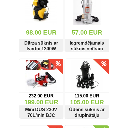
Griešanas diski un zāģa asmeņi
(50)
Hidrauliskās preses (20)
98.00 EUR
57.00 EUR
Hidrauliskie instrumenti (40)
Dārza sūknis ar
Iegremdējamais
tvertni 1300W
sūknis netīram
Instrumentu komplekti (554)
KD743
ūdenim 1600W 1"
SKATĪT
PIRKT
SKATĪT
PIRKT
KraftDele KD767
Instrumentu rezerves daļas (37)
Kompresori (157)
Krāsošanas instrumenti (133)
232.00 EUR
115.00 EUR
199.00 EUR
105.00 EUR
Laivu dzinēji (12)
Mini DUS 230V
Ūdens sūknis ar
70L/min BJC
drupinātāju
LED produkti (73)
auto-stop
3200W Kraft&dele
SKATĪT
PIRKT
SKATĪT
PIRKT
funkcija M66911
KD764