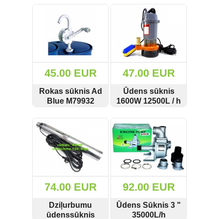
SKATĪT
PIRKT
SKATĪT
PIRKT
220V Silver
20-75l/min Marpol
Sildītāji (53)
S10925
M66952
Strāvas pārveidotāji (24)
Skaistumkopšanas preces (7)
45.00 EUR
47.00 EUR
Strāvas pagarinātāji (48)
Rokas sūknis Ad
Ūdens sūknis
Svari (5)
Blue M79932
1600W 12500L / h
ORCA ar pludiņu
SKATĪT
PIRKT
SKATĪT
PIRKT
Sadzīves tehnika (2)
Tūrisma preces (12)
Urbji (260)
74.00 EUR
92.00 EUR
Uzkopšanas tehnika (111)
Dziļurbumu
Ūdens Sūknis 3 "
Ventilatori (2)
ūdenssūknis
35000L/h