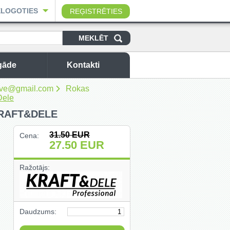
ELOGOTIES
REĢISTRĒTIES
gāde
Kontakti
sbuve@gmail.com
Rokas
Dele
KRAFT&DELE
31.50
EUR
Cena:
27.50
EUR
Ražotājs:
Daudzums: