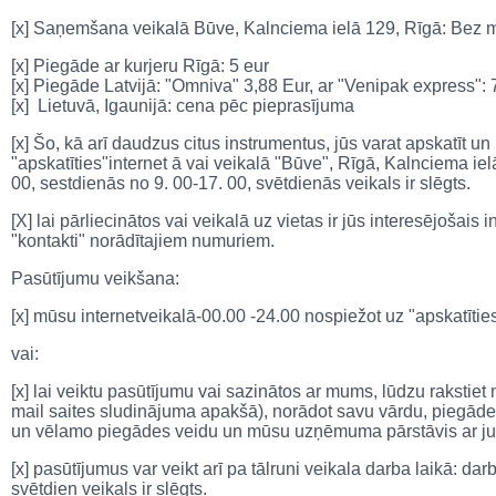
[x] Saņemšana veikalā Būve, Kalnciema ielā 129, Rīgā: Bez
[x] Piegāde ar kurjeru Rīgā: 5 eur
[x] Piegāde Latvijā: "Omniva" 3,88 Eur, ar "Venipak express": 
[x] Lietuvā, Igaunijā: cena pēc pieprasījuma
[x] Šo, kā arī daudzus citus instrumentus, jūs varat apskatīt un
"apskatīties"internet ā vai veikalā "Būve", Rīgā, Kalnciema ie
00, sestdienās no 9. 00-17. 00, svētdienās veikals ir slēgts.
[X] lai pārliecinātos vai veikalā uz vietas ir jūs interesējošais
"kontakti" norādītajiem numuriem.
Pasūtījumu veikšana:
[x] mūsu internetveikalā-00.00 -24.00 nospiežot uz "apskatīti
vai:
[x] lai veiktu pasūtījumu vai sazinātos ar mums, lūdzu rakstie
mail saites sludinājuma apakšā), norādot savu vārdu, piegāde
un vēlamo piegādes veidu un mūsu uzņēmuma pārstāvis ar jum
[x] pasūtījumus var veikt arī pa tālruni veikala darba laikā: da
svētdien veikals ir slēgts.