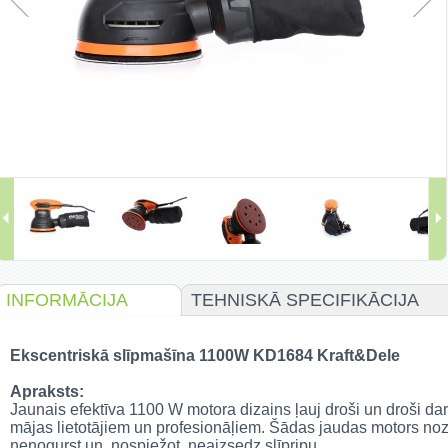
INFORMĀCIJA
TEHNISKĀ SPECIFIKĀCIJA
Ekscentriskā slīpmašīna 1100W KD1684 Kraft&Dele
Apraksts:
Jaunais efektīva 1100 W motora dizains ļauj droši un droši darb
mājas lietotājiem un profesionāļiem.
Šādas jaudas motors nozī
nenogurst un, nospiežot, neaizsedz slīpripu.