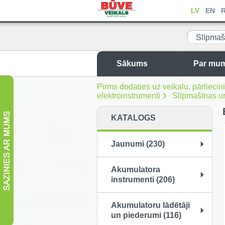
LV
EN
Slīpmaš
piederumi
Sākums
Par mu
Pirms dodaties uz veikalu, pārliec
elektroinstrumenti
Slīpmašīnas u
KATALOGS
Jaunumi (230)
Akumulatora
instrumenti (206)
Akumulatoru lādētāji
un piederumi (116)