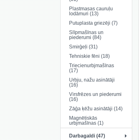
Plastmasas cauruļu
lodāmuri (13)
Putuplasta griezēji (7)
Slīpmašīnas un
piederumi (84)
Smirģeļi (31)
Tehniskie fēni (18)
Triecienurbjmašīnas
(17)
Urbju, nažu asinātāji
(16)
Virsfrēzes un piederumi
(16)
Zāģa ķēžu asinātāji (14)
Magnētiskās
urbjmašīnas (1)
Darbagaldi (47)