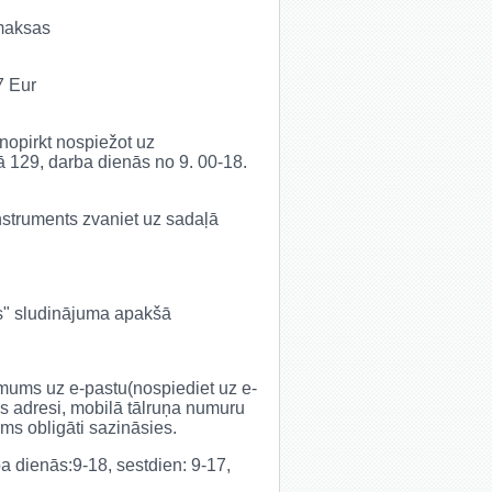
 maksas
7 Eur
 nopirkt nospiežot uz
lā 129, darba dienās no 9. 00-18.
 instruments zvaniet uz sadaļā
es" sludinājuma apakšā
t mums uz e-pastu(nospiediet uz e-
s adresi, mobilā tālruņa numuru
s obligāti sazināsies.
rba dienās:9-18, sestdien: 9-17,