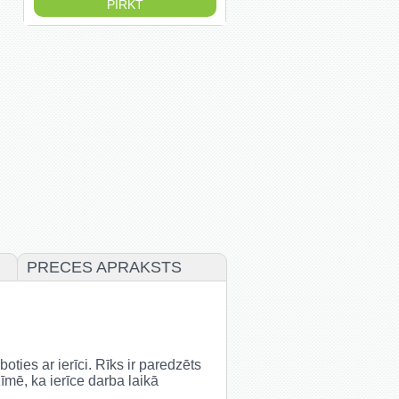
PRECES APRAKSTS
oties ar ierīci.
Rīks ir paredzēts
mē, ka ierīce darba laikā