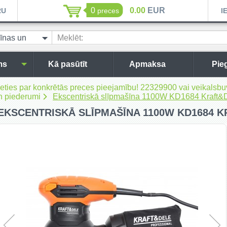
0
0.00
EUR
RU
preces
I
īnas un
Meklēt:
ms
Kā pasūtīt
Apmaksa
Pie
inieties par konkrētās preces pieejamību! 22329900 vai veikal
n piederumi
Ekscentriskā slīpmašīna 1100W KD1684 Kraft&
EKSCENTRISKĀ SLĪPMAŠĪNA 1100W KD1684 