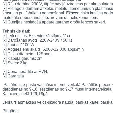
[x]
Rīku darbina 230 V, tāpēc nav jāuztraucas par akumulatora
[x]
Pielāgots darbam ar koku, metālu, apmetumu un plastmasu
krāsu un pusfabrikātu noņemšanai.
Ekscentriskā kustība nodr
materiāla noberšanos, bez rievām un nelīdzenumiem.
[x]
Gumijas neslīdoša apdare garantē drošu ierīces saķeri.
Tehniskie dati:
[x]
Ierīces tips: Eksentriskā slīpmašīna
[x]
Barošanas avots: 220V-240V / 50Hz
[x]
Jauda: 1100 W
[x] A
pgriezienu skaits: 5.000-12.000 apgr./min
[x]
Diska diametrs: 12Snnm
[x]
Kabeļa garums: 2m
[x]
Svars: 2 kg
[x] Cena norādīta ar PVN,
[x] Garantija
Pa tālruni, e-pastu vai mūsu internetveikalā Pasūtītās prece
darbdienās no 9-18, sestdienās no 9-17 mūsu internetveikala
Kalnciema ielā 129, Rīgā.
Jebkurš apmaksas veids-skaidra nauda, bankas karte, pārska
Piegāde: