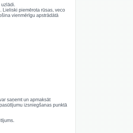
 uzlādi.
.
Lieliski piemērota rūsas, veco
ošina vienmērīgu apstrādātā
s var saņemt un apmaksāt
 pasūtījumu izsniegšanas punktā
itījums.