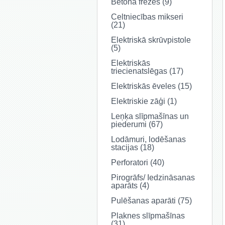
Betona frēzes (9)
Celtniecības mikseri
(21)
Elektriskā skrūvpistole
(5)
Elektriskās
triecienatslēgas (17)
Elektriskās ēveles (15)
Elektriskie zāģi (1)
Leņķa slīpmašīnas un
piederumi (67)
Lodāmuri, lodēšanas
stacijas (18)
Perforatori (40)
Pirogrāfs/ Iedzināsanas
aparāts (4)
Pulēšanas aparāti (75)
Plaknes slīpmašīnas
(31)