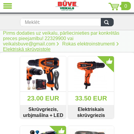
0
AIZVĒRT
LV
EN
RU
Meklēt:
Pirms dodaties uz veikalu, pārliecinieties par konkrētās
Jaunumi (230)
preces pieejamību! 22329900 vai
veikalsbuve@gmail.com
Rokas elektroinstrumenti
Akumulatora instrumenti (206)
Elektriskā skrūvpistole
Akumulatoru lādētāji un piederumi
(116)
Auto ķīmija un piederumi kopšanai
(22)
Auto piederumi (7)
23.00 EUR
33.50 EUR
Celtniecības tehnika (51)
Skrūvgriezis,
Elektriskais
urbjmašīna + LED
skrūvgriezis
Elektroinstrumenti (69)
KD1666 900W
900W KD1664
SKATĪT
PIRKT
SKATĪT
PIRKT
Kraft&Dele
Rokas elektroinstrumenti (2)