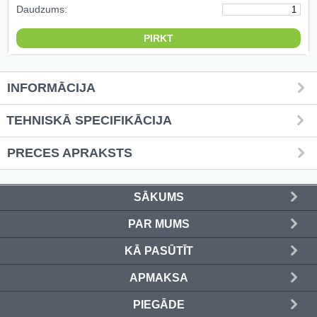
Daudzums:
Griešanas diski un zāģa asmeņi
(50)
Hidrauliskās preses (20)
INFORMĀCIJA
Hidrauliskie instrumenti (40)
TEHNISKĀ SPECIFIKĀCIJA
Instrumentu komplekti (554)
PRECES APRAKSTS
Instrumentu rezerves daļas (37)
Kompresori (157)
SĀKUMS
PAR MUMS
Krāsošanas instrumenti (133)
KĀ PASŪTĪT
Laivu dzinēji (12)
APMAKSA
LED produkti (73)
PIEGĀDE