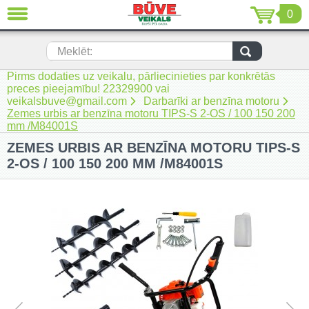
0
AIZVĒRT
LV
EN
RU
Meklēt:
Pirms dodaties uz veikalu, pārliecinieties par konkrētās
Jaunumi (230)
preces pieejamību! 22329900 vai
veikalsbuve@gmail.com
Darbarīki ar benzīna motoru
Akumulatora instrumenti (205)
Zemes urbis ar benzīna motoru TIPS-S 2-OS / 100 150 200
mm /M84001S
Akumulatoru lādētāji un piederumi
ZEMES URBIS AR BENZĪNA MOTORU TIPS-S
(116)
2-OS / 100 150 200 MM /M84001S
Auto ķīmija un piederumi kopšanai
(22)
Auto piederumi (7)
Celtniecības tehnika (51)
Elektroinstrumenti (69)
Rokas elektroinstrumenti (2)