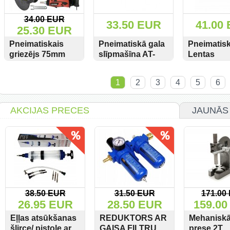
34.00 EUR
33.50 EUR
41.00
25.30 EUR
Pneimatiskais
Pneimatiskā gala
Pneimatis
griezējs 75mm
slīpmašīna AT-
Lentas
YT-09717 YATO
7070BN
slīpmašina
SKATĪT
PIRKT
SKATĪT
PIRKT
SKATĪT
10x600mm
1
2
3
4
5
6
480L Hyma
AKCIJAS PRECES
JAUNĀS
38.50 EUR
31.50 EUR
171.00
26.95 EUR
28.50 EUR
159.00
Eļļas atsūkšanas
REDUKTORS AR
Mehaniskā
šļirce/ pistole ar
GAISA FILTRU
prese 2T