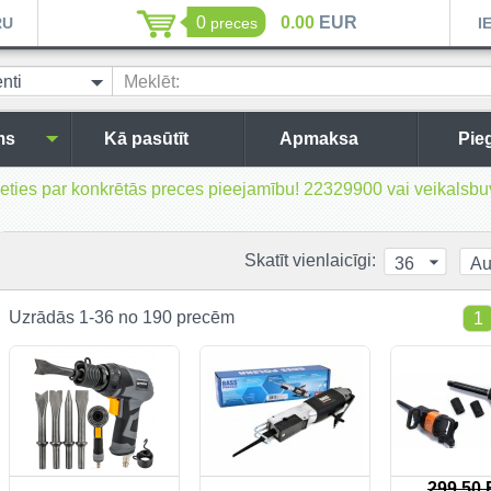
0
0.00
EUR
RU
preces
I
nti
Meklēt:
ms
Kā pasūtīt
Apmaksa
Pie
inieties par konkrētās preces pieejamību! 22329900 vai veikal
Skatīt vienlaicīgi:
36
Au
Uzrādās 1-36 no 190 precēm
1
299.50