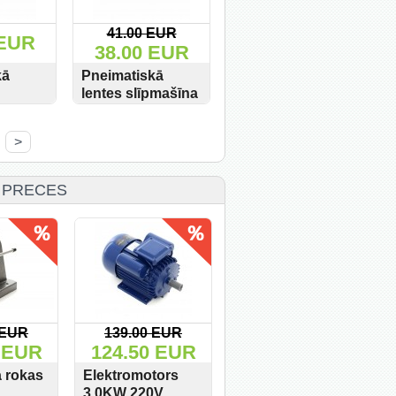
41.00 EUR
 EUR
38.00 EUR
kā
Pneimatiskā
lentes slīpmašīna
10X330MM AT480
PIRKT
SKATĪT
PIRKT
 AT-
>
ir
 PRECES
 EUR
139.00 EUR
236.00 EUR
 EUR
124.50 EUR
129.00 EUR
1
 rokas
Elektromotors
Metināšanas
Am
3,0KW 220V
aparāts MIG/MMA
at