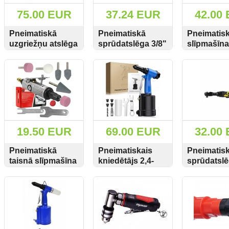
75.00 EUR
37.24 EUR
42.00
Pneimatiskā
Pneimatiskā
Pneimatis
uzgriežņu atslēga
sprūdatslēga 3/8"
slīpmašīna
1/2" BJC-100
85 Nm Hymair AT-
(63MM) Hy
SKATĪT
PIRKT
SKATĪT
PIRKT
SKATĪT
850Nm M80529
5059A
AT-7037F
BJC
19.50 EUR
69.00 EUR
32.00
Pneimatiskā
Pneimatiskais
Pneimatis
taisnā slīpmašīna
kniedētājs 2,4-
sprūdatsl
+ 5 uzgaļi M80560
6,4mm S-HR103
1/2" 80Nm 
SKATĪT
PIRKT
SKATĪT
PIRKT
SKATĪT
Marpol
Satra
reversu