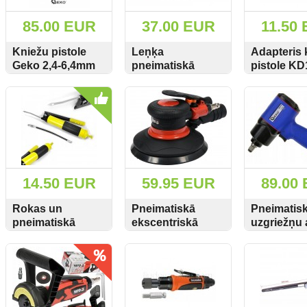
85.00 EUR
37.00 EUR
11.50
Kniežu pistole
Leņķa
Adapteris 
Geko 2,4-6,4mm
pneimatiskā
pistole K
pneimatiskā
urbjmašīna
M49590
SKATĪT
PIRKT
SKATĪT
PIRKT
SKATĪT
Hymair AT-4044B
15 000/min 1.5-
10mm
14.50 EUR
59.95 EUR
89.00
Rokas un
Pneimatiskā
Pneimatis
pneimatiskā
ekscentriskā
uzgriežņu 
smērvielu pistole
slīpmašīna 2.5mm
1/2" 1550
SKATĪT
PIRKT
SKATĪT
PIRKT
SKATĪT
500ml 2in1
Yato YT-09739
eļļotājs G
M78045