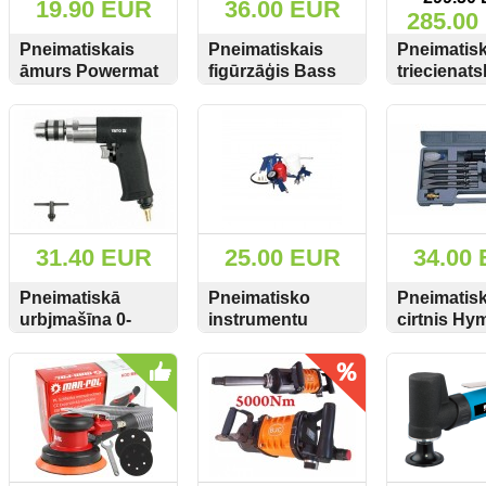
19.90 EUR
36.00 EUR
285.00
Pneimatiskais
Pneimatiskais
Pneimatis
āmurs Powermat
figūrzāģis Bass
triecienats
4500 BPM PM-
Polska BP4341
BJC788A 
SKATĪT
PIRKT
SKATĪT
PIRKT
SKATĪT
MLP-10T
1"
31.40 EUR
25.00 EUR
34.00
Pneimatiskā
Pneimatisko
Pneimatisk
urbjmašīna 0-
instrumentu
cirtnis Hy
1800/min
komplekts 8gb
2012K/HSG
SKATĪT
PIRKT
SKATĪT
PIRKT
SKATĪT
180L/min Yato YT-
KD413
piederumi
0970
Kraft&Dele