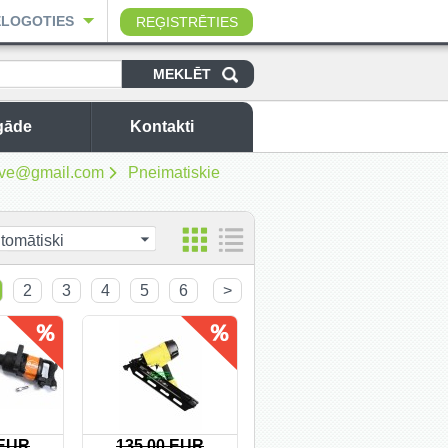
ELOGOTIES
REĢISTRĒTIES
gāde
Kontakti
sbuve@gmail.com
Pneimatiskie
tomātiski
2
3
4
5
6
>
 EUR
135.00 EUR