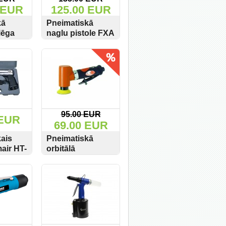
 EUR
125.00 EUR
kā
Pneimatiskā
lēga
naglu pistole FXA
4800NM
34/90 50-90mm
PIRKT
SKATĪT
PIRKT
naglām
95.00 EUR
 EUR
69.00 EUR
ais
Pneimatiskā
mair HT-
orbitālā
 ar
slīpmašīna AirPro
PIRKT
SKATĪT
PIRKT
em
SA4860