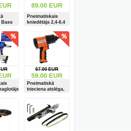
 EUR
89.00 EUR
kā
Pneimatiskais
a Bass
kniedētājs 2,4-6,4
9535
(10) G01348
PIRKT
SKATĪT
PIRKT
EUR
67.00 EUR
 EUR
59.00 EUR
ais
Pneimatiskā
naglotājs
trieciena atslēga,
46
1200 Nm 1/2"
PIRKT
SKATĪT
PIRKT
TWIN HAMMER
KD1429