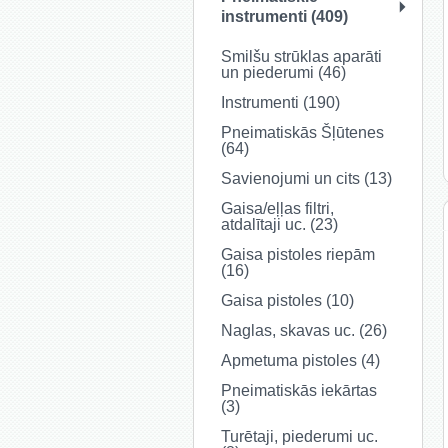
instrumenti (409)
Smilšu strūklas aparāti
un piederumi (46)
Instrumenti (190)
Pneimatiskās Šļūtenes
(64)
Savienojumi un cits (13)
Gaisa/eļļas filtri,
atdalītaji uc. (23)
Gaisa pistoles riepām
(16)
Gaisa pistoles (10)
Naglas, skavas uc. (26)
Apmetuma pistoles (4)
Pneimatiskās iekārtas
(3)
Turētaji, piederumi uc.