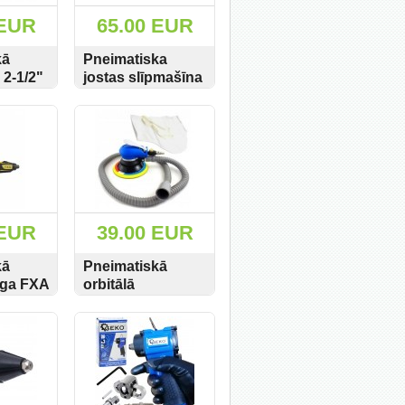
 EUR
65.00 EUR
kā
Pneimatiska
 2-1/2"
jostas slīpmašīna
mair
20x520 BP4344
PIRKT
SKATĪT
PIRKT
N
 EUR
39.00 EUR
kā
Pneimatiskā
ēga FXA
orbitālā
ar
slīpmašīna
PIRKT
SKATĪT
PIRKT
150mm Silver
S10481