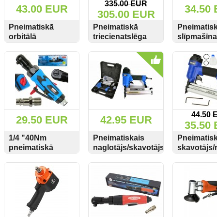
335.00 EUR
43.00 EUR
34.50
305.00 EUR
Pneimatiskā
Pneimatiskā
Pneimatis
orbitālā
triecienatslēga
slīpmašīn
slīpmasīna 125 +
BJC998 5000Nm
Polska BP
SKATĪT
PIRKT
SKATĪT
PIRKT
SKATĪT
150mm MarPol
M80533
50mm
M80582
44.50 
29.50 EUR
42.95 EUR
35.50
1/4 "40Nm
Pneimatiskais
Pneimatisk
pneimatiskā
naglotājs/skavotājs
skavotājs/
sprūdātslēga
2in1 18G naglām
2in1 G031
SKATĪT
PIRKT
SKATĪT
PIRKT
SKATĪT
Bp4315
15-50mm Bp4551