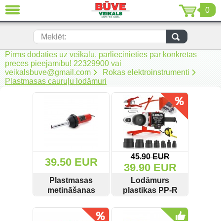
0
AIZVĒRT
LV
EN
RU
Meklēt:
Pirms dodaties uz veikalu, pārliecinieties par konkrētās
Jaunumi (230)
preces pieejamību! 22329900 vai
veikalsbuve@gmail.com
Rokas elektroinstrumenti
Akumulatora instrumenti (205)
Plastmasas cauruļu lodāmuri
Akumulatoru lādētāji un piederumi
(116)
Auto ķīmija un piederumi kopšanai
(22)
Auto piederumi (7)
45.90 EUR
39.50 EUR
39.90 EUR
Celtniecības tehnika (51)
Plastmasas
Lodāmurs
metināšanas
plastikas PP-R
Elektroinstrumenti (69)
ierīce 1000W
caurulēm 2700W
SKATĪT
PIRKT
SKATĪT
PIRKT
KD863
/16-63 Marpol
Rokas elektroinstrumenti (2)
Kraft&Dele
M55905 0263