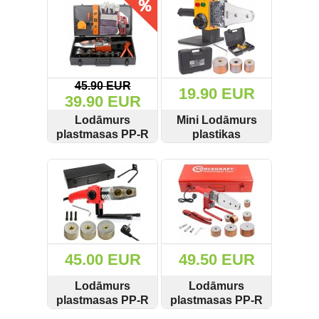
Kraft&Dele
GEKO G81033
Griešanas diski un zāģa asmeņi
(50)
Hidrauliskās preses (20)
45.90 EUR
19.90 EUR
Hidrauliskie instrumenti (40)
39.90 EUR
Lodāmurs
Mini Lodāmurs
Instrumentu komplekti (554)
plastmasas PP-R
plastikas
caurulēm 2900W
caurulēm 1500W
SKATĪT
PIRKT
SKATĪT
PIRKT
Instrumentu rezerves daļas (37)
KD3072
PM-ZGP-1500T1
Powermat
Kompresori (157)
Krāsošanas instrumenti (133)
45.00 EUR
49.50 EUR
Laivu dzinēji (12)
Lodāmurs
Lodāmurs
LED produkti (73)
plastmasas PP-R
plastmasas PP-R
caurulēm 1500W
caurulēm 1000W