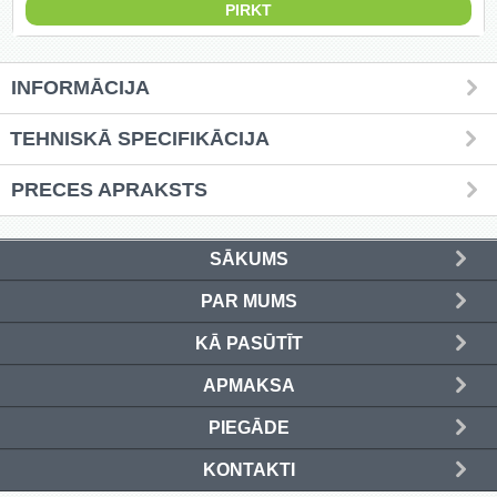
Griešanas diski un zāģa asmeņi
(50)
INFORMĀCIJA
Hidrauliskās preses (20)
TEHNISKĀ SPECIFIKĀCIJA
Hidrauliskie instrumenti (40)
PRECES APRAKSTS
Instrumentu komplekti (554)
Instrumentu rezerves daļas (37)
SĀKUMS
PAR MUMS
Kompresori (157)
KĀ PASŪTĪT
Krāsošanas instrumenti (133)
APMAKSA
Laivu dzinēji (12)
PIEGĀDE
LED produkti (73)
KONTAKTI