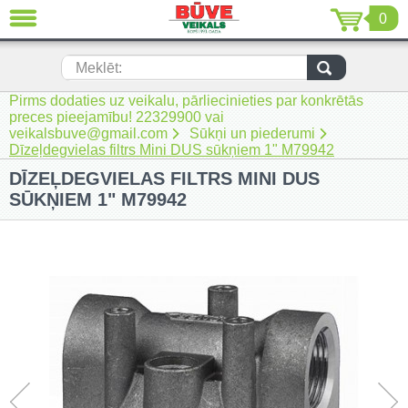
0
AIZVĒRT
LV
EN
RU
Meklēt:
Pirms dodaties uz veikalu, pārliecinieties par konkrētās
Jaunumi (230)
preces pieejamību! 22329900 vai
veikalsbuve@gmail.com
Sūkņi un piederumi
Akumulatora instrumenti (205)
Dīzeļdegvielas filtrs Mini DUS sūkņiem 1" M79942
DĪZEĻDEGVIELAS FILTRS MINI DUS
Akumulatoru lādētāji un piederumi
(116)
SŪKŅIEM 1" M79942
Auto ķīmija un piederumi kopšanai
(22)
Auto piederumi (7)
Celtniecības tehnika (51)
Elektroinstrumenti (69)
Rokas elektroinstrumenti (2)