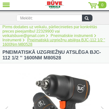
0
AIZVĒRT
LV
EN
RU
Meklēt:
Pirms dodaties uz veikalu, pārliecinieties par konkrētās
Jaunumi (230)
preces pieejamību! 22329900 vai
veikalsbuve@gmail.com
Pneimatiskie instrumenti
Akumulatora instrumenti (205)
Instrumenti
Pneimatiskā uzgriežņu atslēga BJC-112 1/2 ''
1600Nm M80528
Akumulatoru lādētāji un piederumi
PNEIMATISKĀ UZGRIEŽŅU ATSLĒGA BJC-
(116)
112 1/2 '' 1600NM M80528
Auto ķīmija un piederumi kopšanai
(22)
Auto piederumi (7)
Celtniecības tehnika (51)
Elektroinstrumenti (69)
Rokas elektroinstrumenti (2)