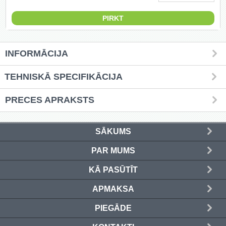
Griešanas diski un zāģa asmeņi
(50)
Hidrauliskās preses (20)
INFORMĀCIJA
Hidrauliskie instrumenti (40)
TEHNISKĀ SPECIFIKĀCIJA
Instrumentu komplekti (554)
PRECES APRAKSTS
Instrumentu rezerves daļas (37)
SĀKUMS
Kompresori (157)
PAR MUMS
Krāsošanas instrumenti (133)
KĀ PASŪTĪT
Laivu dzinēji (12)
APMAKSA
LED produkti (73)
PIEGĀDE