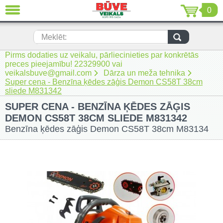
0
AIZVĒRT
LV
EN
RU
Meklēt:
Pirms dodaties uz veikalu, pārliecinieties par konkrētās
Jaunumi (230)
preces pieejamību! 22329900 vai
veikalsbuve@gmail.com
Dārza un meža tehnika
Akumulatora instrumenti (205)
Super cena - Benzīna ķēdes zāģis Demon CS58T 38cm
sliede M831342
Akumulatoru lādētāji un piederumi
SUPER CENA - BENZĪNA ĶĒDES ZĀĢIS
(116)
DEMON CS58T 38CM SLIEDE M831342
Auto ķīmija un piederumi kopšanai
Benzīna ķēdes zāģis Demon CS58T 38cm M83134
(22)
Auto piederumi (7)
Celtniecības tehnika (51)
Elektroinstrumenti (69)
Rokas elektroinstrumenti (2)