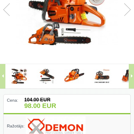
Darbagaldi (47)
Darbarīki (91)
Darbarīki (1)
Darba apģērbi ()
Darbarīki ar benzīna motoru (68)
Dārza un meža tehnika (399)
Domkrati un auto piederumi (226)
104.00
EUR
Cena:
Dimanta griešanas un slīpēšanas
98.00
EUR
diski (204)
Elektromotori (2)
Ražotājs:
Gāzes degļi un piederumi (27)