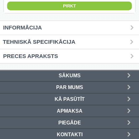
Griešanas diski un zāģa asmeņi
(50)
INFORMĀCIJA
Hidrauliskās preses (20)
TEHNISKĀ SPECIFIKĀCIJA
Hidrauliskie instrumenti (40)
PRECES APRAKSTS
Instrumentu komplekti (554)
Instrumentu rezerves daļas (37)
SĀKUMS
Kompresori (157)
PAR MUMS
KĀ PASŪTĪT
Krāsošanas instrumenti (133)
APMAKSA
Laivu dzinēji (12)
PIEGĀDE
LED produkti (73)
KONTAKTI