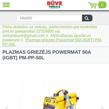
0
AIZVĒRT
LV
EN
RU
Meklēt:
Pirms dodaties uz veikalu, pārliecinieties par konkrētās
Jaunumi (230)
preces pieejamību! 22329900 vai
veikalsbuve@gmail.com
Metināšanas aparāti un
Akumulatora instrumenti (206)
piederumi
Plazmas griezējs Powermat 50A (IGBT) PM-
PP-50L
Akumulatoru lādētāji un piederumi
PLAZMAS GRIEZĒJS POWERMAT 50A
(116)
(IGBT) PM-PP-50L
Auto ķīmija un piederumi kopšanai
(22)
Auto piederumi (7)
Celtniecības tehnika (51)
Elektroinstrumenti (69)
Rokas elektroinstrumenti (2)