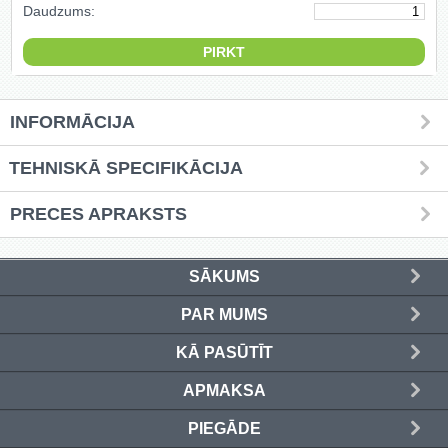
Daudzums:
Griešanas diski un zāģa asmeņi
(50)
Hidrauliskās preses (20)
INFORMĀCIJA
Hidrauliskie instrumenti (40)
TEHNISKĀ SPECIFIKĀCIJA
Instrumentu komplekti (554)
PRECES APRAKSTS
Instrumentu rezerves daļas (37)
Kompresori (157)
SĀKUMS
PAR MUMS
Krāsošanas instrumenti (133)
KĀ PASŪTĪT
Laivu dzinēji (12)
APMAKSA
LED produkti (73)
PIEGĀDE