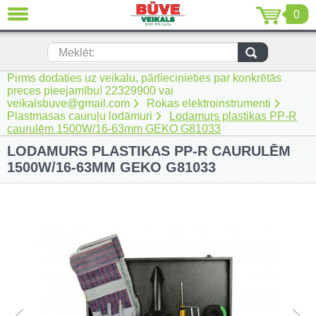
0
AIZVĒRT
LV
EN
RU
Meklēt:
Pirms dodaties uz veikalu, pārliecinieties par konkrētās
Jaunumi (230)
preces pieejamību! 22329900 vai
veikalsbuve@gmail.com
Rokas elektroinstrumenti
Akumulatora instrumenti (205)
Plastmasas cauruļu lodāmuri
Lodamurs plastikas PP-R
caurulēm 1500W/16-63mm GEKO G81033
Akumulatoru lādētāji un piederumi
LODAMURS PLASTIKAS PP-R CAURULĒM
(116)
1500W/16-63MM GEKO G81033
Auto ķīmija un piederumi kopšanai
(22)
Auto piederumi (7)
Celtniecības tehnika (51)
Elektroinstrumenti (69)
Rokas elektroinstrumenti (2)