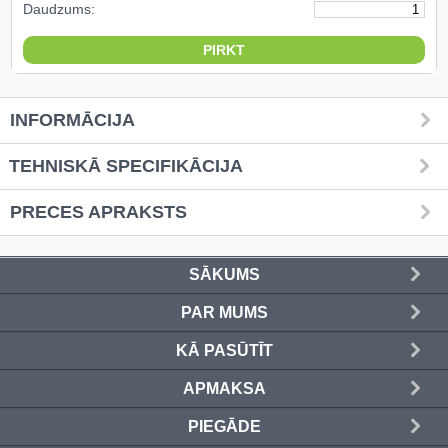
Daudzums:
Griešanas diski un zāģa asmeņi
(50)
Hidrauliskās preses (20)
INFORMĀCIJA
Hidrauliskie instrumenti (40)
TEHNISKĀ SPECIFIKĀCIJA
Instrumentu komplekti (554)
PRECES APRAKSTS
Instrumentu rezerves daļas (37)
Kompresori (157)
SĀKUMS
PAR MUMS
Krāsošanas instrumenti (133)
KĀ PASŪTĪT
Laivu dzinēji (12)
APMAKSA
LED produkti (73)
PIEGĀDE