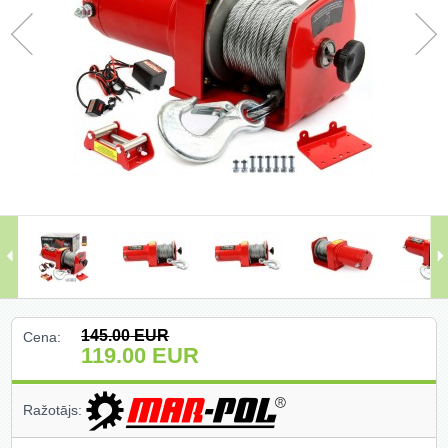
Darbagaldi (47)
Darbarīki (91)
Darbarīki (1)
Darba apģērbi ()
Darbarīki ar benzīna motoru (68)
Dārza un meža tehnika (399)
Domkrati un auto piederumi (226)
145.00
EUR
Cena:
Dimanta griešanas un slīpēšanas
119.00
EUR
diski (204)
Elektromotori (2)
Ražotājs:
Gāzes degļi un piederumi (27)