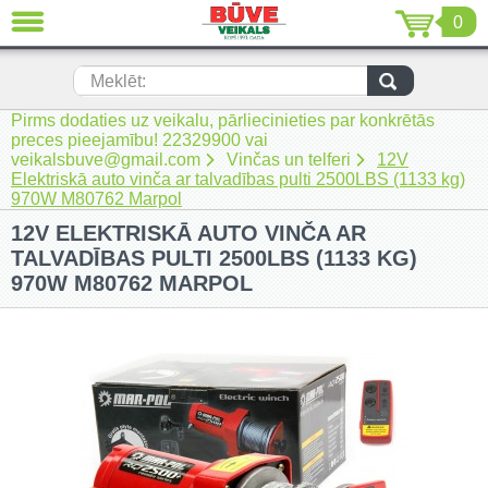
0
AIZVĒRT
LV
EN
RU
Meklēt:
Pirms dodaties uz veikalu, pārliecinieties par konkrētās
Jaunumi (230)
preces pieejamību! 22329900 vai
veikalsbuve@gmail.com
Vinčas un telferi
12V
Akumulatora instrumenti (205)
Elektriskā auto vinča ar talvadības pulti 2500LBS (1133 kg)
970W M80762 Marpol
Akumulatoru lādētāji un piederumi
12V ELEKTRISKĀ AUTO VINČA AR
(116)
TALVADĪBAS PULTI 2500LBS (1133 KG)
Auto ķīmija un piederumi kopšanai
970W M80762 MARPOL
(22)
Auto piederumi (7)
Celtniecības tehnika (51)
Elektroinstrumenti (69)
Rokas elektroinstrumenti (2)