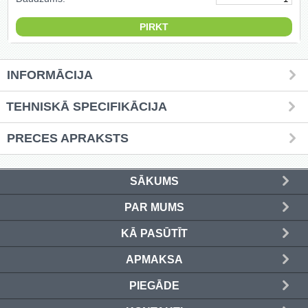
Griešanas diski un zāģa asmeņi
(50)
Hidrauliskās preses (20)
INFORMĀCIJA
Hidrauliskie instrumenti (40)
TEHNISKĀ SPECIFIKĀCIJA
Instrumentu komplekti (554)
PRECES APRAKSTS
Instrumentu rezerves daļas (37)
SĀKUMS
Kompresori (157)
PAR MUMS
Krāsošanas instrumenti (133)
KĀ PASŪTĪT
Laivu dzinēji (12)
APMAKSA
LED produkti (73)
PIEGĀDE