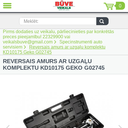
0
AIZVĒRT
LV
EN
RU
Meklēt:
Pirms dodaties uz veikalu, pārliecinieties par konkrētās
Jaunumi (230)
preces pieejamību! 22329900 vai
veikalsbuve@gmail.com
Specinstrumenti auto
Akumulatora instrumenti (205)
servisiem
Reversais amurs ar uzgaļu komplektu
KD10175 Geko G02745
Akumulatoru lādētāji un piederumi
REVERSAIS AMURS AR UZGAĻU
(116)
KOMPLEKTU KD10175 GEKO G02745
Auto ķīmija un piederumi kopšanai
(22)
Auto piederumi (7)
Celtniecības tehnika (51)
Elektroinstrumenti (69)
Rokas elektroinstrumenti (2)