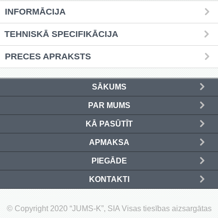
INFORMĀCIJA
Griešanas diski un zāģa asmeņi
(50)
TEHNISKĀ SPECIFIKĀCIJA
Hidrauliskās preses (20)
PRECES APRAKSTS
Hidrauliskie instrumenti (40)
SĀKUMS
Instrumentu komplekti (554)
PAR MUMS
Instrumentu rezerves daļas (37)
KĀ PASŪTĪT
Kompresori (157)
APMAKSA
Krāsošanas instrumenti (133)
PIEGĀDE
Laivu dzinēji (12)
KONTAKTI
LED produkti (73)
© Copyright 2020 “JUMS-K”, SIA Visas tiesības aizsargātas