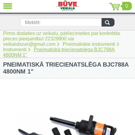
0
AIZVĒRT
LV
EN
RU
Meklēt:
Pirms dodaties uz veikalu, pārliecinieties par konkrētās
Jaunumi (230)
preces pieejamību! 22329900 vai
veikalsbuve@gmail.com
Pneimatiskie instrumenti
Akumulatora instrumenti (205)
Instrumenti
Pneimatiskā triecienatslēga BJC788A
4800NM 1"
Akumulatoru lādētāji un piederumi
PNEIMATISKĀ TRIECIENATSLĒGA BJC788A
(116)
4800NM 1"
Auto ķīmija un piederumi kopšanai
(22)
Auto piederumi (7)
Celtniecības tehnika (51)
Elektroinstrumenti (69)
Rokas elektroinstrumenti (2)