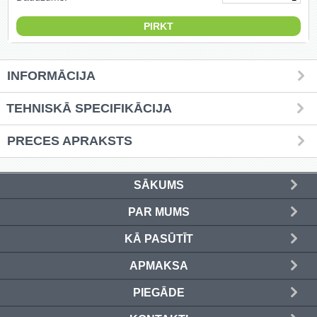
Griešanas diski un zāģa asmeņi
(50)
Hidrauliskās preses (20)
INFORMĀCIJA
Hidrauliskie instrumenti (40)
TEHNISKĀ SPECIFIKĀCIJA
Instrumentu komplekti (554)
PRECES APRAKSTS
Instrumentu rezerves daļas (37)
SĀKUMS
Kompresori (157)
PAR MUMS
Krāsošanas instrumenti (133)
KĀ PASŪTĪT
Laivu dzinēji (12)
APMAKSA
LED produkti (73)
PIEGĀDE