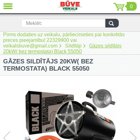
0
AIZVĒRT
LV
EN
RU
Meklēt:
Pirms dodaties uz veikalu, pārliecinieties par konkrētās
Jaunumi (230)
preces pieejamību! 22329900 vai
veikalsbuve@gmail.com
Sildītāji
Gāzes sildītājs
Akumulatora instrumenti (206)
20kW( bez termostata) Black ​55050
GĀZES SILDĪTĀJS 20KW( BEZ
Akumulatoru lādētāji un piederumi
(116)
TERMOSTATA) BLACK ​55050
Auto ķīmija un piederumi kopšanai
(22)
Auto piederumi (7)
Celtniecības tehnika (51)
Elektroinstrumenti (69)
Rokas elektroinstrumenti (2)