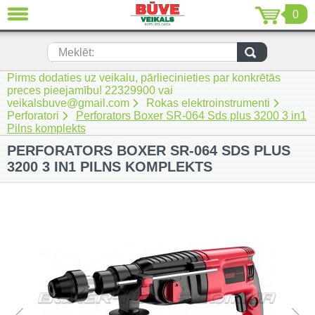
0
AIZVĒRT
LV
EN
RU
Meklēt:
Pirms dodaties uz veikalu, pārliecinieties par konkrētās
Jaunumi (230)
preces pieejamību! 22329900 vai
veikalsbuve@gmail.com
Rokas elektroinstrumenti
Akumulatora instrumenti (205)
Perforatori
Perforators Boxer SR-064 Sds plus 3200 3 in1
Pilns komplekts
Akumulatoru lādētāji un piederumi
PERFORATORS BOXER SR-064 SDS PLUS
(116)
3200 3 IN1 PILNS KOMPLEKTS
Auto ķīmija un piederumi kopšanai
(22)
Auto piederumi (7)
Celtniecības tehnika (51)
Elektroinstrumenti (69)
Rokas elektroinstrumenti (2)