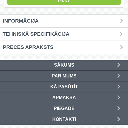
Griešanas diski un zāģa asmeņi
(50)
INFORMĀCIJA
Hidrauliskās preses (20)
TEHNISKĀ SPECIFIKĀCIJA
Hidrauliskie instrumenti (40)
PRECES APRAKSTS
Instrumentu komplekti (554)
SĀKUMS
Instrumentu rezerves daļas (37)
PAR MUMS
Kompresori (157)
KĀ PASŪTĪT
Krāsošanas instrumenti (133)
APMAKSA
Laivu dzinēji (12)
PIEGĀDE
LED produkti (73)
KONTAKTI