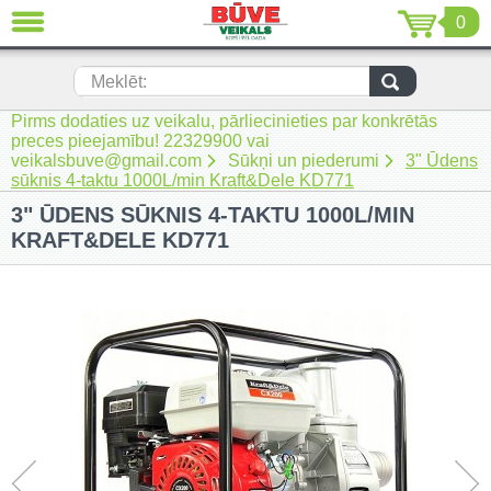
0
AIZVĒRT
LV
EN
RU
Meklēt:
Pirms dodaties uz veikalu, pārliecinieties par konkrētās
Jaunumi (230)
preces pieejamību! 22329900 vai
veikalsbuve@gmail.com
Sūkņi un piederumi
3" Ūdens
Akumulatora instrumenti (205)
sūknis 4-taktu 1000L/min Kraft&Dele KD771
3" ŪDENS SŪKNIS 4-TAKTU 1000L/MIN
Akumulatoru lādētāji un piederumi
(116)
KRAFT&DELE KD771
Auto ķīmija un piederumi kopšanai
(22)
Auto piederumi (7)
Celtniecības tehnika (51)
Elektroinstrumenti (69)
Rokas elektroinstrumenti (2)