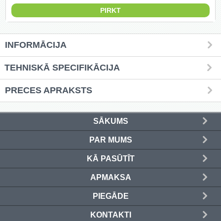
Griešanas diski un zāģa asmeņi
(50)
INFORMĀCIJA
Hidrauliskās preses (20)
TEHNISKĀ SPECIFIKĀCIJA
Hidrauliskie instrumenti (40)
PRECES APRAKSTS
Instrumentu komplekti (554)
Instrumentu rezerves daļas (37)
SĀKUMS
Kompresori (157)
PAR MUMS
Krāsošanas instrumenti (133)
KĀ PASŪTĪT
APMAKSA
Laivu dzinēji (12)
PIEGĀDE
LED produkti (73)
KONTAKTI