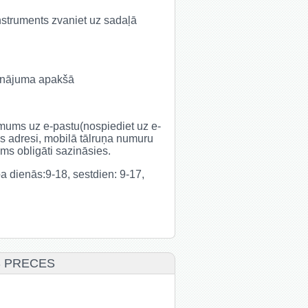
 instruments zvaniet uz sadaļā
udinājuma apakšā
t mums uz e-pastu(nospiediet uz e-
s adresi, mobilā tālruņa numuru
s obligāti sazināsies.
rba dienās:9-18, sestdien: 9-17,
S PRECES