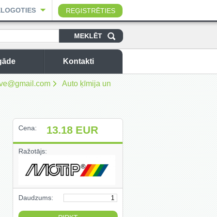
ELOGOTIES
REĢISTRĒTIES
gāde
Kontakti
sbuve@gmail.com
Auto ķīmija un
Cena:
13.18
EUR
Ražotājs:
Daudzums: