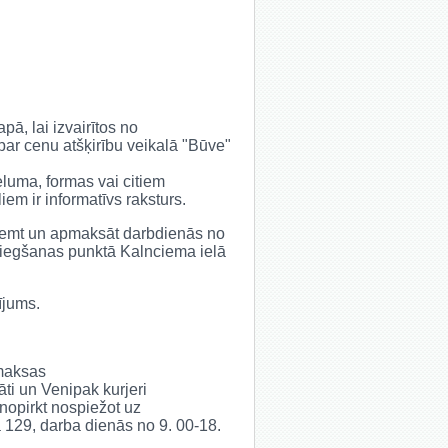
ā, lai izvairītos no
ar cenu atšķirību veikalā "Būve"
eluma, formas vai citiem
iem ir informatīvs raksturs.
saņemt un apmaksāt darbdienās no
niegšanas punktā Kalnciema ielā
ījums.
 maksas
āti un Venipak kurjeri
 nopirkt nospiežot uz
ā 129, darba dienās no 9. 00-18.