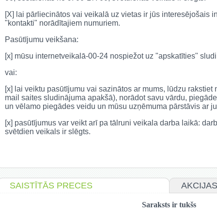
[X] lai pārliecinātos vai veikalā uz vietas ir jūs interesējošais
"kontakti" norādītajiem numuriem.
Pasūtījumu veikšana:
[x] mūsu internetveikalā-00-24 nospiežot uz "apskatīties" sl
vai:
[x] lai veiktu pasūtījumu vai sazinātos ar mums, lūdzu rakstie
mail saites sludinājuma apakšā), norādot savu vārdu, piegāde
un vēlamo piegādes veidu un mūsu uzņēmuma pārstāvis ar jum
[x] pasūtījumus var veikt arī pa tālruni veikala darba laikā: da
svētdien veikals ir slēgts.
SAISTĪTĀS PRECES
AKCIJA
Saraksts ir tukšs