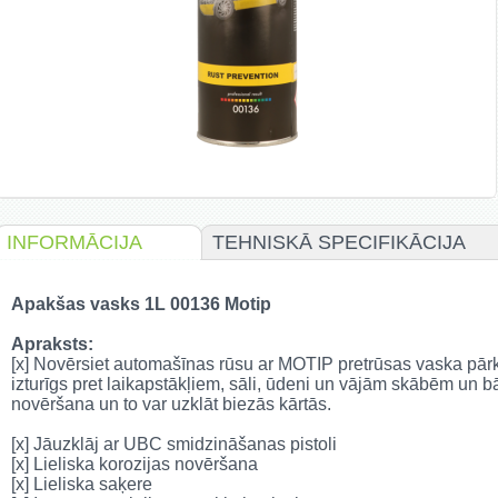
INFORMĀCIJA
TEHNISKĀ SPECIFIKĀCIJA
Apakšas vasks 1L 00136 Motip
Apraksts:
[x] Novērsiet automašīnas rūsu ar MOTIP pretrūsas vaska pār
izturīgs pret laikapstākļiem, sāli, ūdeni un vājām skābēm un bā
novēršana un to var uzklāt biezās kārtās.
[x] Jāuzklāj ar UBC smidzināšanas pistoli
[x] Lieliska korozijas novēršana
[x] Lieliska saķere