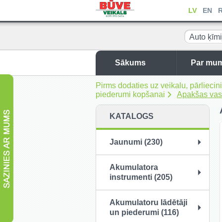
LV
EN
Auto ķīmi
piederumi
Sākums
Par mu
Pirms dodaties uz veikalu, pārliec
piederumi kopšanai
Apakšas vas
KATALOGS
Jaunumi (230)
Akumulatora
instrumenti (205)
Akumulatoru lādētāji
un piederumi (116)