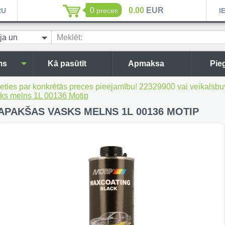
0
0.00
EUR
RU
preces
I
ja un
Meklēt:
 kopšanai
ms
Kā pasūtīt
Apmaksa
Pie
inieties par konkrētās preces pieejamību! 22329900 vai veikal
ks melns 1L 00136 Motip
APAKŠAS VASKS MELNS 1L 00136 MOTIP