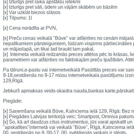
[x] Izturīgs pret laika apstākļu ietekmi
[x] Izturīgs pret sāli, ūdeni un vājām skābēm un bāzēm
[x] Var uzklāt biezos slāņos
[x] Tilpums: 1l
[x] Cena norādīta ar PVN,
[x] Preču cenas veikalā "Būve" var atšķirties no cenām mājaslap
nepatīkamiem pārsteigumiem, lūdzam vispirms pārliecināties p
un mājaslapā, un tikai tad braukt tam pakaļ.
[x] Interneta veikalā redzamās preces attēlos pēc to krāsas, li
parametriem var atšķirties no faktiskajām preču īpašībām. Attēl
Pa tālruni,e-pastu vai internetveikalā Pasūtītās preces var 
9-18,sestdienās no 9-17 mūsu internetveikala pasūtījumu izs
129,Rīgā.
Jebkurš apmaksas veids-skaidra nauda,bankas karte,pārskait
Piegāde:
[x] Saņemšana veikalā Būve, Kalnciema ielā 129, Rīgā: Bez
[x] Piegādes Latvijas teritorijā veic: Smartpost, Omniva pakom
[x] Šo, kā arī daudzus citus instrumentus, jūs varat apskatīt un
"apskatīties"internetā vai veikalā "Būve", Rīgā, Kalnciema iel
00, sestdienās no 9. 00-17. 00, svētdienās veikals ir slēgts.