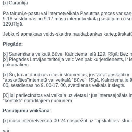
[x] Garantija
Pa tālruni,e-pastu vai internetveikalā Pasūtītās preces var 
9-18,sestdienās no 9-17 mūsu internetveikala pasūtījumu izs
129,Rīgā.
Jebkurš apmaksas veids-skaidra nauda,bankas karte,pārskait
Piegāde:
[x] Saņemšana veikalā Būve, Kalnciema ielā 129, Rīgā: Bez
[x]
Piegādes Latvijas teritorijā veic Venipak kurjerdienests, 
pakomātiem
[x] Šo, kā arī daudzus citus instrumentus, jūs varat apskatīt un
"apskatīties"internetā vai veikalā "Būve", Rīgā, Kalnciema iel
00, sestdienās no 9. 00-17. 00, svētdienās veikals ir slēgts.
[X] lai pārliecinātos vai veikalā uz vietas ir jūs interesējošais
"kontakti" norādītajiem numuriem.
Pasūtījumu veikšana:
[x] mūsu internetveikalā-00-24 nospiežot uz "apskatīties" sl
vai: