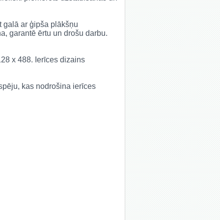
kt galā ar ģipša plākšņu
ņa, garantē ērtu un drošu darbu.
128 x 488. Ierīces dizains
espēju, kas nodrošina ierīces