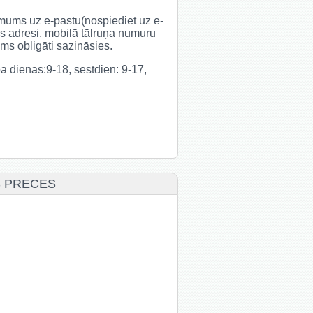
t mums uz e-pastu(nospiediet uz e-
s adresi, mobilā tālruņa numuru
s obligāti sazināsies.
rba dienās:9-18, sestdien: 9-17,
S PRECES