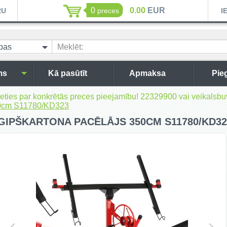
0
0.00
EUR
RU
preces
I
ības
Meklēt:
ms
Kā pasūtīt
Apmaksa
Pie
inieties par konkrētās preces pieejamību! 22329900 vai veikal
50cm S11780/KD323
GIPŠKARTONA PACĒLĀJS 350CM S11780/KD32