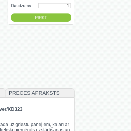
Daudzums:
PRECES APRAKSTS
lver/KD323
āda uz griestu paneļiem, kā arī ar
lieliski piemērots uzstādīšanas un