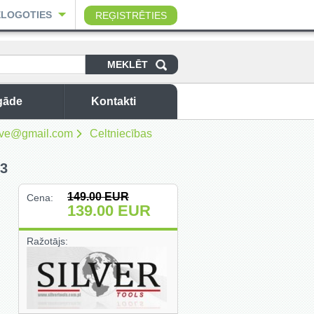
ELOGOTIES
REĢISTRĒTIES
gāde
Kontakti
sbuve@gmail.com
Celtniecības
3
149.00
EUR
Cena:
139.00
EUR
Ražotājs: