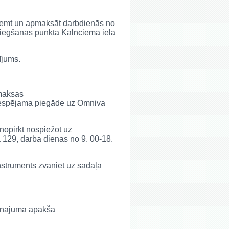
saņemt un apmaksāt darbdienās no
niegšanas punktā Kalnciema ielā
ījums.
 maksas
ir iespējama piegāde uz Omniva
 nopirkt nospiežot uz
ā 129, darba dienās no 9. 00-18.
 instruments zvaniet uz sadaļā
udinājuma apakšā