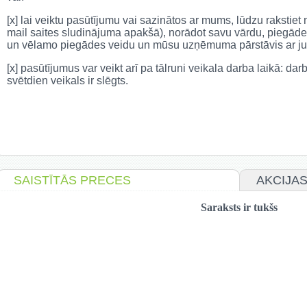
[x] lai veiktu pasūtījumu vai sazinātos ar mums, lūdzu rakstie
mail saites sludinājuma apakšā), norādot savu vārdu, piegāde
un vēlamo piegādes veidu un mūsu uzņēmuma pārstāvis ar jum
[x] pasūtījumus var veikt arī pa tālruni veikala darba laikā: da
svētdien veikals ir slēgts.
SAISTĪTĀS PRECES
AKCIJA
Saraksts ir tukšs