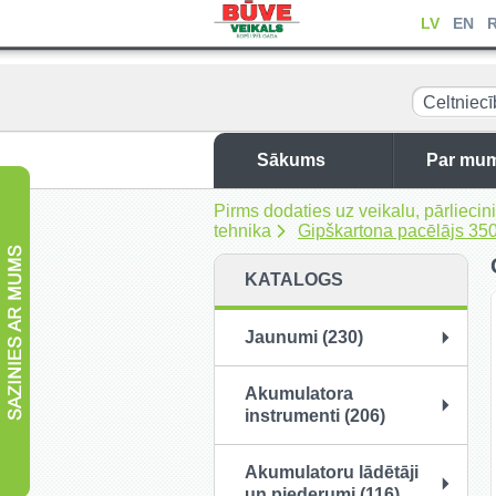
reģipša
LV
EN
Celtniec
tehnika
Sākums
Par mu
Pirms dodaties uz veikalu, pārliec
tehnika
Gipškartona pacēlājs 3
KATALOGS
Jaunumi (230)
Akumulatora
instrumenti (206)
Akumulatoru lādētāji
un piederumi (116)