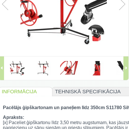
INFORMĀCIJA
TEHNISKĀ SPECIFIKĀCIJA
Pacēlājs ģipškartonam un paneļiem līdz 350cm S11780 Si
Apraksts:
[x] Paceliet ģipškartonu līdz 3,50 metru augstumam, kas jāuzst
pagriezienu uz sānu sienām un griestu slīpumiem. Pacēlājs ir 