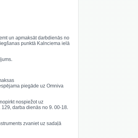
saņemt un apmaksāt darbdienās no
niegšanas punktā Kalnciema ielā
ījums.
 maksas
ir iespējama piegāde uz Omniva
 nopirkt nospiežot uz
ā 129, darba dienās no 9. 00-18.
 instruments zvaniet uz sadaļā