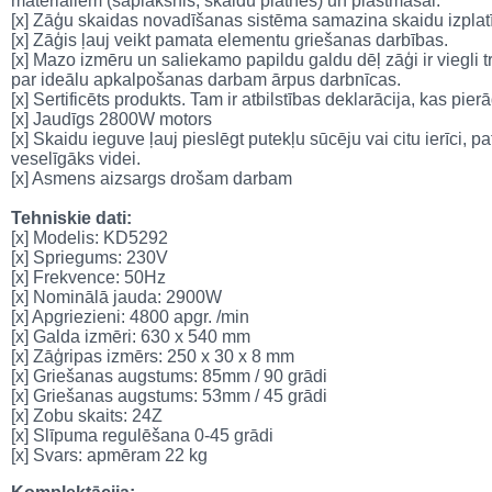
materiāliem (saplāksnis, skaidu plātnes) un plastmasai.
[x] Zāģu skaidas novadīšanas sistēma samazina skaidu izpla
[x] Zāģis ļauj veikt pamata elementu griešanas darbības.
[x] Mazo izmēru un saliekamo papildu galdu dēļ zāģi ir viegli t
par ideālu apkalpošanas darbam ārpus darbnīcas.
[x] Sertificēts produkts. Tam ir atbilstības deklarācija, kas pier
[x] Jaudīgs 2800W motors
[x] Skaidu ieguve ļauj pieslēgt putekļu sūcēju vai citu ierīci, p
veselīgāks videi.
[x] Asmens aizsargs drošam darbam
Tehniskie dati:
[x] Modelis: KD5292
[x] Spriegums: 230V
[x] Frekvence: 50Hz
[x] Nominālā jauda: 2900W
[x] Apgriezieni: 4800 apgr. /min
[x] Galda izmēri: 630 x 540 mm
[x] Zāģripas izmērs: 250 x 30 x 8 mm
[x] Griešanas augstums: 85mm / 90 grādi
[x] Griešanas augstums: 53mm / 45 grādi
[x] Zobu skaits: 24Z
[x] Slīpuma regulēšana 0-45 grādi
[x] Svars: apmēram 22 kg