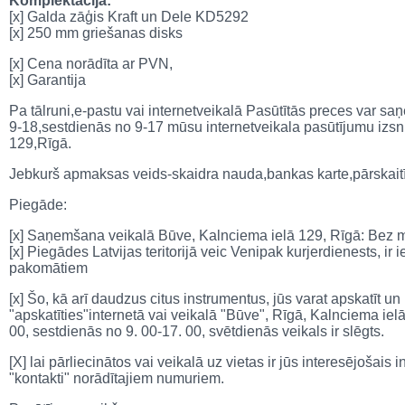
Komplektācija:
[x] Galda zāģis Kraft un Dele KD5292
[x] 250 mm griešanas disks
[x] Cena norādīta ar PVN,
[x] Garantija
Pa tālruni,e-pastu vai internetveikalā Pasūtītās preces var 
9-18,sestdienās no 9-17 mūsu internetveikala pasūtījumu izs
129,Rīgā.
Jebkurš apmaksas veids-skaidra nauda,bankas karte,pārskait
Piegāde:
[x] Saņemšana veikalā Būve, Kalnciema ielā 129, Rīgā: Bez
[x] Piegādes Latvijas teritorijā veic Venipak kurjerdienests, 
pakomātiem
[x] Šo, kā arī daudzus citus instrumentus, jūs varat apskatīt un
"apskatīties"internetā vai veikalā "Būve", Rīgā, Kalnciema iel
00, sestdienās no 9. 00-17. 00, svētdienās veikals ir slēgts.
[X] lai pārliecinātos vai veikalā uz vietas ir jūs interesējošais
"kontakti" norādītajiem numuriem.