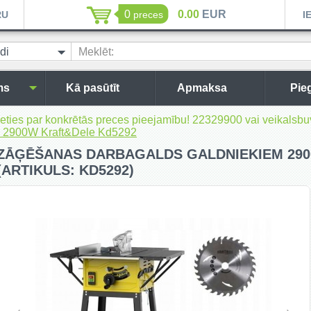
0
0.00
EUR
RU
preces
I
di
Meklēt:
ms
Kā pasūtīt
Apmaksa
Pie
inieties par konkrētās preces pieejamību! 22329900 vai veikal
m 2900W Kraft&Dele Kd5292
ZĀĢĒŠANAS DARBAGALDS GALDNIEKIEM 290
(ARTIKULS: KD5292)