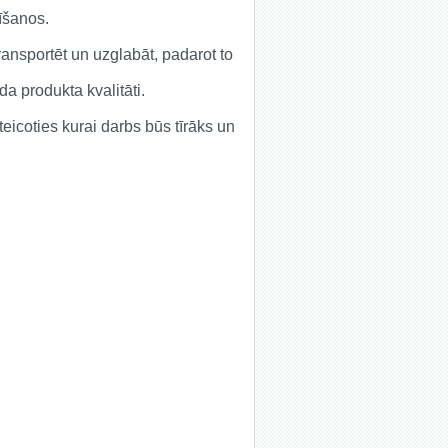
tīšanos.
ransportēt un uzglabāt, padarot to
āda produkta kvalitāti.
ateicoties kurai darbs būs tīrāks un