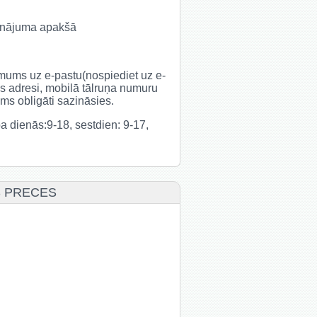
udinājuma apakšā
t mums uz e-pastu(nospiediet uz e-
s adresi, mobilā tālruņa numuru
s obligāti sazināsies.
rba dienās:9-18, sestdien: 9-17,
S PRECES