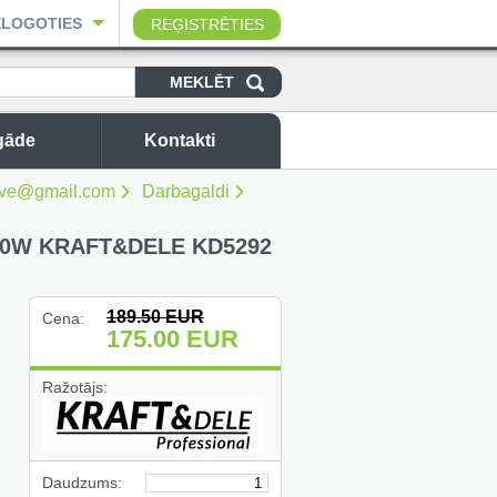
ELOGOTIES
REĢISTRĒTIES
gāde
Kontakti
sbuve@gmail.com
Darbagaldi
0W KRAFT&DELE KD5292
189.50
EUR
Cena:
175.00
EUR
Ražotājs:
Daudzums: