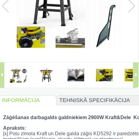
INFORMĀCIJA
TEHNISKĀ SPECIFIKĀCIJA
Zāģēšanas darbagalds galdniekiem 2900W Kraft&Dele K
Apraksts:
[x] Poļu zīmola Kraft un Dele galda zāģis KD5292 ir paredzēt