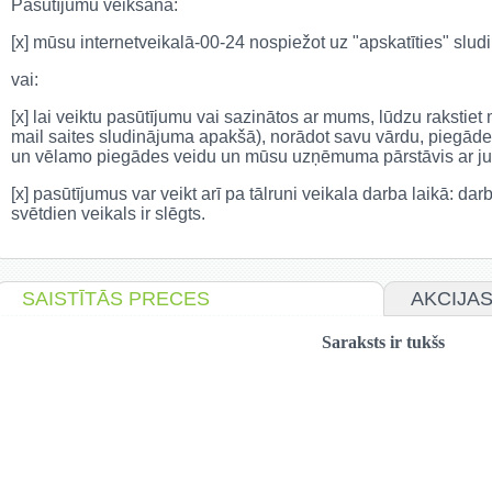
Pasūtījumu veikšana:
[x] mūsu internetveikalā-00-24 nospiežot uz "apskatīties" sl
vai:
[x] lai veiktu pasūtījumu vai sazinātos ar mums, lūdzu rakstie
mail saites sludinājuma apakšā), norādot savu vārdu, piegāde
un vēlamo piegādes veidu un mūsu uzņēmuma pārstāvis ar jum
[x] pasūtījumus var veikt arī pa tālruni veikala darba laikā: da
svētdien veikals ir slēgts.
SAISTĪTĀS PRECES
AKCIJA
Saraksts ir tukšs