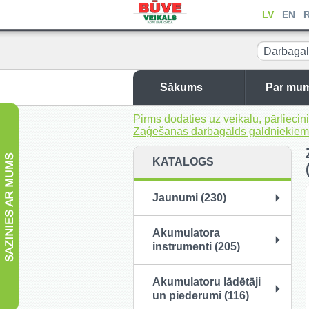
LV
EN
Darbagal
Sākums
Par mu
Pirms dodaties uz veikalu, pārliec
Zāģēšanas darbagalds galdniekie
KATALOGS
Jaunumi (230)
Akumulatora
instrumenti (205)
Akumulatoru lādētāji
un piederumi (116)