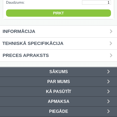
Daudzums:
Griešanas diski un zāģa asmeņi
(50)
Hidrauliskās preses (20)
INFORMĀCIJA
Hidrauliskie instrumenti (40)
TEHNISKĀ SPECIFIKĀCIJA
Instrumentu komplekti (554)
PRECES APRAKSTS
Instrumentu rezerves daļas (37)
Kompresori (157)
SĀKUMS
PAR MUMS
Krāsošanas instrumenti (133)
KĀ PASŪTĪT
Laivu dzinēji (12)
APMAKSA
LED produkti (73)
PIEGĀDE