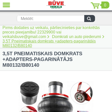
0
AIZVĒRT
LV
EN
RU
Meklēt:
Pirms dodaties uz veikalu, pārliecinieties par konkrētās
Jaunumi (231)
preces pieejamību! 22329900 vai
veikalsbuve@gmail.com
Domkrati un auto piederumi
Akumulatora instrumenti (205)
3,5T Pneimatiskais domkrats +adapters-pagarinātājs
M80132/B80140
Akumulatoru lādētāji un piederumi
3,5T PNEIMATISKAIS DOMKRATS
(116)
+ADAPTERS-PAGARINĀTĀJS
Auto ķīmija un piederumi kopšanai
M80132/B80140
(22)
Auto piederumi (7)
Celtniecības tehnika (51)
Elektroinstrumenti (69)
Rokas elektroinstrumenti (2)