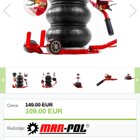
Darbagaldi (47)
Darbarīki (91)
Darbarīki (1)
Darba apģērbi ()
Darbarīki ar benzīna motoru (68)
Dārza un meža tehnika (399)
Domkrati un auto piederumi (226)
149.00
EUR
Cena:
Dimanta griešanas un slīpēšanas
109.00
EUR
diski (204)
Elektromotori (2)
Ražotājs:
Gāzes degļi un piederumi (27)