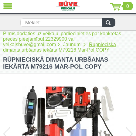
0
AIZVĒRT
LV
EN
RU
Meklēt:
Pirms dodaties uz veikalu, pārliecinieties par konkrētās
Jaunumi (230)
preces pieejamību! 22329900 vai
veikalsbuve@gmail.com
Jaunumi
Rūpnieciskā
Akumulatora instrumenti (205)
dimanta urbšanas iekārta M79216 Mar-Pol COPY
RŪPNIECISKĀ DIMANTA URBŠANAS
Akumulatoru lādētāji un piederumi
(116)
IEKĀRTA M79216 MAR-POL COPY
Auto ķīmija un piederumi kopšanai
(22)
Auto piederumi (7)
Celtniecības tehnika (51)
Elektroinstrumenti (69)
Rokas elektroinstrumenti (2)