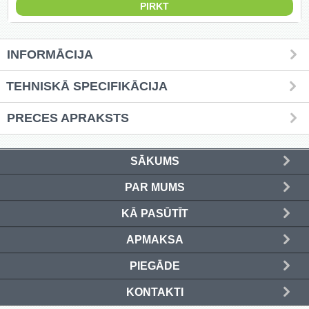
Griešanas diski un zāģa asmeņi
(50)
INFORMĀCIJA
Hidrauliskās preses (20)
TEHNISKĀ SPECIFIKĀCIJA
Hidrauliskie instrumenti (40)
PRECES APRAKSTS
Instrumentu komplekti (554)
Instrumentu rezerves daļas (37)
SĀKUMS
PAR MUMS
Kompresori (157)
KĀ PASŪTĪT
Krāsošanas instrumenti (133)
APMAKSA
Laivu dzinēji (12)
PIEGĀDE
LED produkti (73)
KONTAKTI