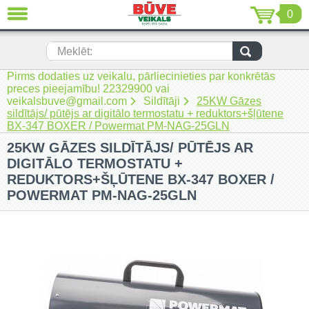
0
AIZVĒRT
LV
EN
RU
Meklēt:
Pirms dodaties uz veikalu, pārliecinieties par konkrētās
Jaunumi (230)
preces pieejamību! 22329900 vai
veikalsbuve@gmail.com
Sildītāji
25KW Gāzes
Akumulatora instrumenti (205)
sildītājs/ pūtējs ar digitālo termostatu + reduktors+šļūtene
BX-347 BOXER / Powermat PM-NAG-25GLN
Akumulatoru lādētāji un piederumi
25KW GĀZES SILDĪTĀJS/ PŪTĒJS AR
(116)
DIGITĀLO TERMOSTATU +
Auto ķīmija un piederumi kopšanai
REDUKTORS+ŠĻŪTENE BX-347 BOXER /
(22)
POWERMAT PM-NAG-25GLN
Auto piederumi (7)
Celtniecības tehnika (51)
Elektroinstrumenti (69)
Rokas elektroinstrumenti (2)