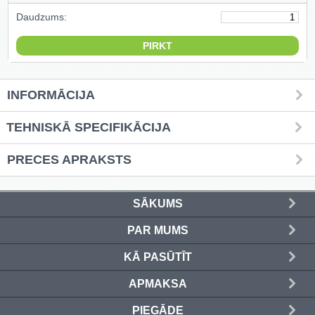
Daudzums:
Griešanas diski un zāģa asmeņi
(50)
Hidrauliskās preses (20)
INFORMĀCIJA
Hidrauliskie instrumenti (40)
TEHNISKĀ SPECIFIKĀCIJA
Instrumentu komplekti (554)
PRECES APRAKSTS
Instrumentu rezerves daļas (37)
Kompresori (157)
SĀKUMS
Krāsošanas instrumenti (133)
PAR MUMS
KĀ PASŪTĪT
Laivu dzinēji (12)
APMAKSA
LED produkti (73)
PIEGĀDE